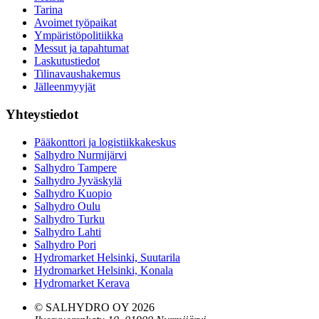
Tarina
Avoimet työpaikat
Ympäristöpolitiikka
Messut ja tapahtumat
Laskutustiedot
Tilinavaushakemus
Jälleenmyyjät
Yhteystiedot
Pääkonttori ja logistiikkakeskus
Salhydro Nurmijärvi
Salhydro Tampere
Salhydro Jyväskylä
Salhydro Kuopio
Salhydro Oulu
Salhydro Turku
Salhydro Lahti
Salhydro Pori
Hydromarket Helsinki, Suutarila
Hydromarket Helsinki, Konala
Hydromarket Kerava
© SALHYDRO OY
2026