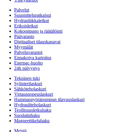
Palvelut
Suunnitteluratkaisut
Hydrauliikkaletkut
Erikoisletkut
Kokoonpano ja räätälöinti
Päävarasto
Digitaaliset tilauskanavat
Myymälät
Palveluvarastot
Ennakoiva kartoitus
Enerpac-huolto
24h päivystys
Tekninen tuki
Sylinterilaskuri
Sähköteholaskuri
Virtausnopeuslaskuri
Hammaspyöräpumpun tilavuuslaskuri
Hydrauliteholaskuri
Teollisuusletkuhaku
Suodatinhaku
Magneettikelahaku
Meistä