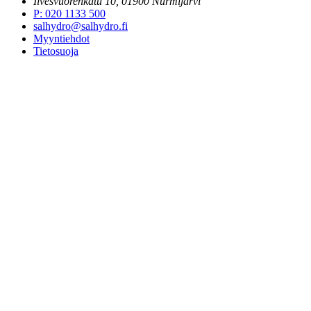
Ilvesvuorenkatu 10, 01900 Nurmijärvi
P
:
020 1133 500
salhydro@salhydro.fi
Myyntiehdot
Tietosuoja