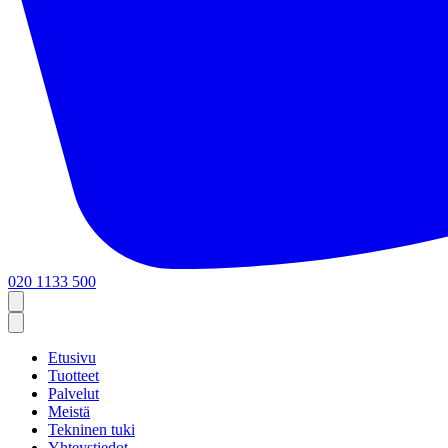
020 1133 500
Etusivu
Tuotteet
Palvelut
Meistä
Tekninen tuki
Yhteystiedot