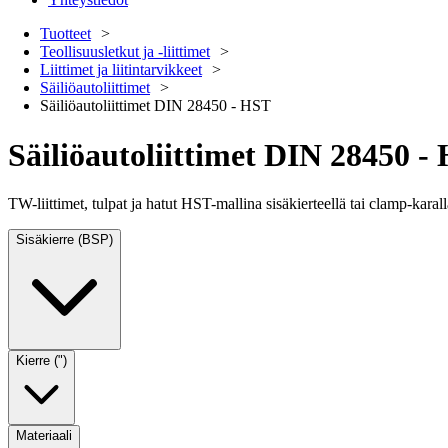
Tuotteet
Teollisuusletkut ja -liittimet
Liittimet ja liitintarvikkeet
Säiliöautoliittimet
Säiliöautoliittimet DIN 28450 - HST
Säiliöautoliittimet DIN 28450 -
TW-liittimet, tulpat ja hatut HST-mallina sisäkierteellä tai clamp-karal
Sisäkierre (BSP)
Kierre (")
Materiaali