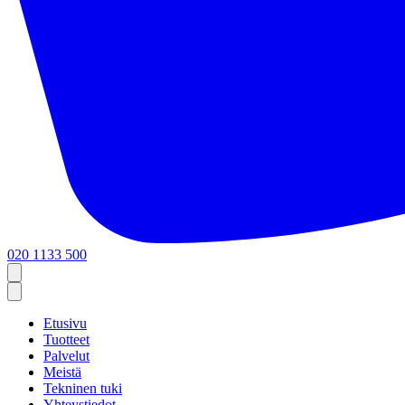
020 1133 500
Etusivu
Tuotteet
Palvelut
Meistä
Tekninen tuki
Yhteystiedot