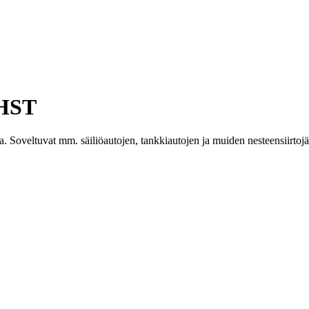
 HST
la. Soveltuvat mm. säiliöautojen, tankkiautojen ja muiden nesteensiirtojär