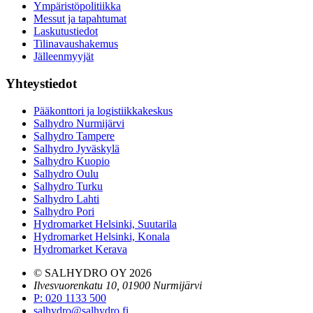
Ympäristöpolitiikka
Messut ja tapahtumat
Laskutustiedot
Tilinavaushakemus
Jälleenmyyjät
Yhteystiedot
Pääkonttori ja logistiikkakeskus
Salhydro Nurmijärvi
Salhydro Tampere
Salhydro Jyväskylä
Salhydro Kuopio
Salhydro Oulu
Salhydro Turku
Salhydro Lahti
Salhydro Pori
Hydromarket Helsinki, Suutarila
Hydromarket Helsinki, Konala
Hydromarket Kerava
© SALHYDRO OY
2026
Ilvesvuorenkatu 10, 01900 Nurmijärvi
P
:
020 1133 500
salhydro@salhydro.fi