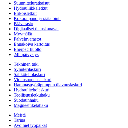
Suunnitteluratkaisut
Hydrauliikkaletkut
Erikoisletkut
Kokoonpano ja räätälöinti
Päävarasto
Digitaaliset tilauskanavat
Myymälät
Palveluvarastot
Ennakoiva kartoitus
Enerpac-huolto
24h päivystys
Tekninen tuki
Sylinterilaskuri
Sähköteholaskuri
Virtausnopeuslaskuri
Hammaspyöräpumpun tilavuuslaskuri
Hydrauliteholaskuri
Teollisuusletkuhaku
Suodatinhaku
Magneettikelahaku
Meistä
Tarina
Avoimet työpaikat