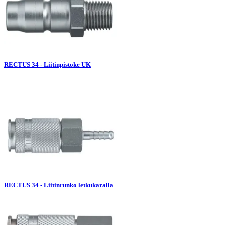
RECTUS 34 - Liitinpistoke UK
RECTUS 34 - Liitinrunko letkukaralla