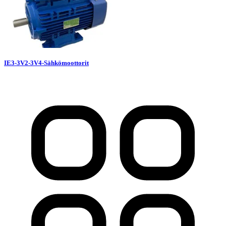
IE3-3V2-3V4-Sähkömoottorit