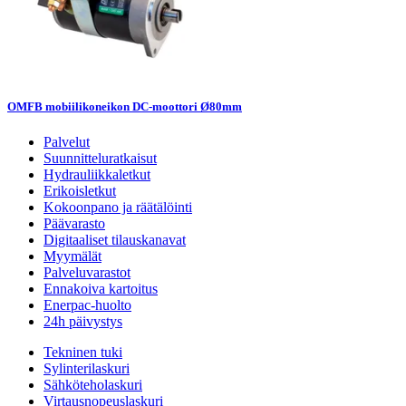
OMFB mobiilikoneikon DC-moottori Ø80mm
Palvelut
Suunnitteluratkaisut
Hydrauliikkaletkut
Erikoisletkut
Kokoonpano ja räätälöinti
Päävarasto
Digitaaliset tilauskanavat
Myymälät
Palveluvarastot
Ennakoiva kartoitus
Enerpac-huolto
24h päivystys
Tekninen tuki
Sylinterilaskuri
Sähköteholaskuri
Virtausnopeuslaskuri