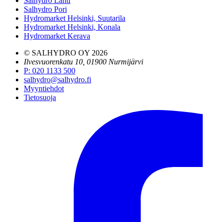
Salhydro Lahti
Salhydro Pori
Hydromarket Helsinki, Suutarila
Hydromarket Helsinki, Konala
Hydromarket Kerava
© SALHYDRO OY
2026
Ilvesvuorenkatu 10, 01900 Nurmijärvi
P
:
020 1133 500
salhydro@salhydro.fi
Myyntiehdot
Tietosuoja