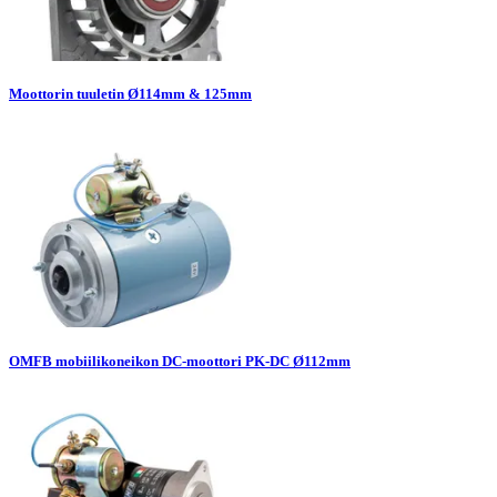
Moottorin tuuletin Ø114mm & 125mm
OMFB mobiilikoneikon DC-moottori PK-DC Ø112mm