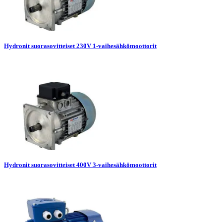
Hydronit suorasovitteiset 230V 1-vaihesähkömoottorit
Hydronit suorasovitteiset 400V 3-vaihesähkömoottorit