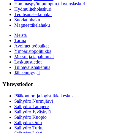
Hammaspyöräpumpun tilavuuslaskuri
Hydrauliteholaskuri
Teollisuusletkuhaku
Suodatinhaku
Magneettikelahaku
Meistä
Tarina
Avoimet työpaikat
Ympäristöpolitiikka
Messut ja tapahtumat
Laskutustiedot
Tilinavaushakemus
Jälleenmyyjät
Yhteystiedot
Pääkonttori ja logistiikkakeskus
Salhydro Nurmijärvi
Salhydro Tampere
Salhydro Jyväskylä
Salhydro Kuopio
Salhydro Oulu
Salhydro Turku