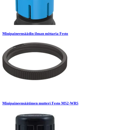
Minipaineensäädin ilman mittaria Festo
Minipaineensäätimen mutteri Festo MS2-WRS