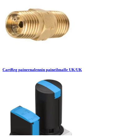
CartReg paineenalennin paineilmalle UK/UK