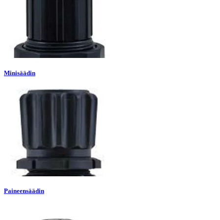
Minisäädin
Paineensäädin