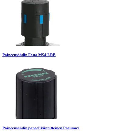
Paineensäädin Festo MS4-LRB
Paineensäädin paneelikiinnitteinen Pneumax