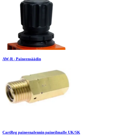
AW-R - Paineensäädin
CartReg paineenalennin paineilmalle UK/SK