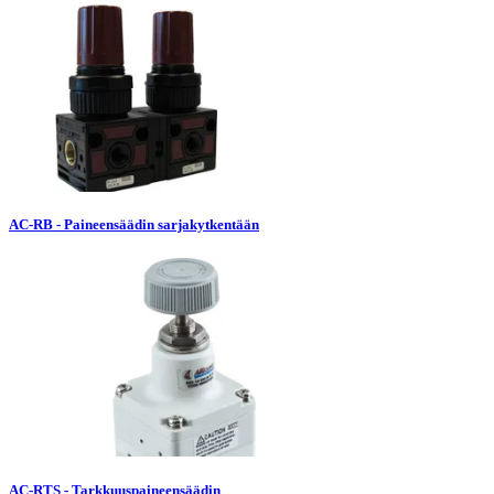
AC-RB - Paineensäädin sarjakytkentään
AC-RTS - Tarkkuuspaineensäädin