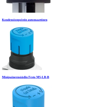
Kondensionpoistin automaattinen
Minipaineensäädin Festo MS-LR-B