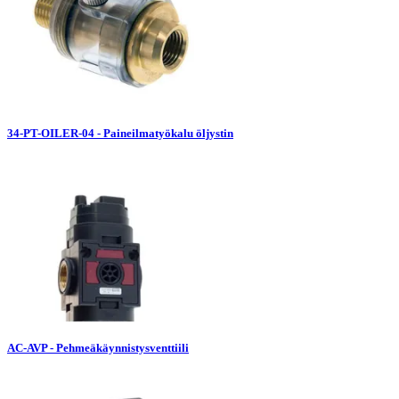
34-PT-OILER-04 - Paineilmatyökalu öljystin
AC-AVP - Pehmeäkäynnistysventtiili