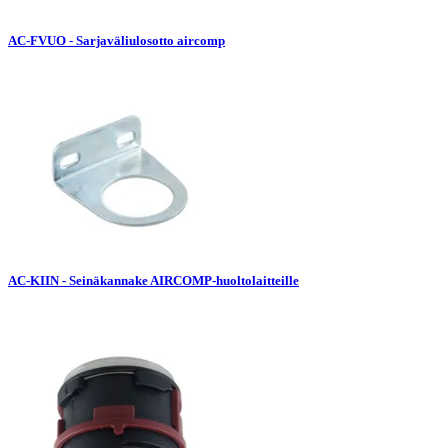
AC-FVUO - Sarjaväliulosotto aircomp
AC-KIIN - Seinäkannake AIRCOMP-huoltolaitteille