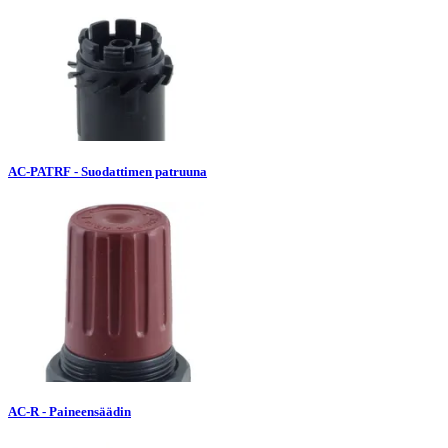
AC-PATRF - Suodattimen patruuna
AC-R - Paineensäädin