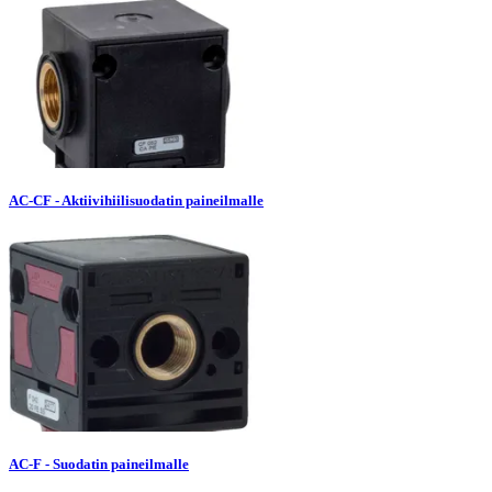
AC-CF - Aktiivihiilisuodatin paineilmalle
AC-F - Suodatin paineilmalle