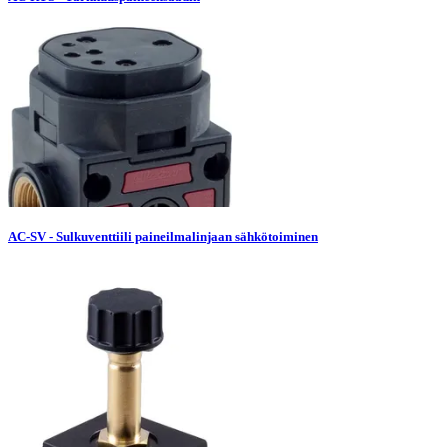
AC-SV - Sulkuventtiili paineilmalinjaan sähkötoiminen