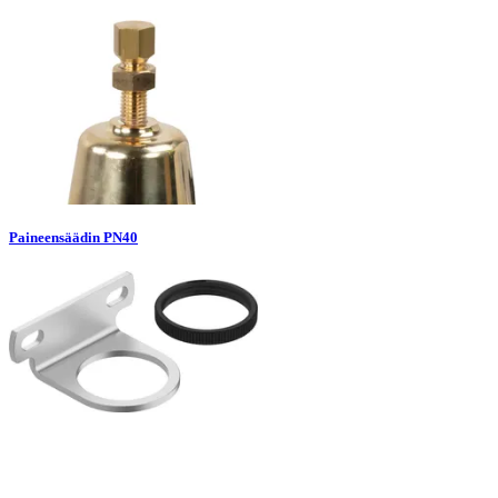
Paineensäädin PN40