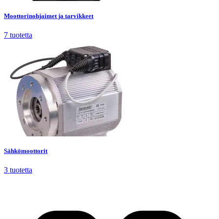
Moottorinohjaimet ja tarvikkeet
7
tuotetta
Sähkömoottorit
3
tuotetta
Sähkömoottorit
3
tuotetta