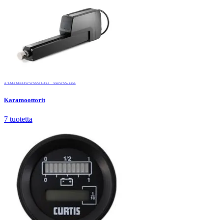
Karamoottorit
7
tuotetta
Karamoottorit
7
tuotetta
Moottorinohjaimet ja tarvikkeet
7
tuotetta