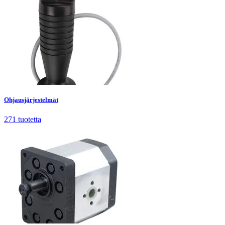
Ohjausjärjestelmät
271
tuotetta
Ohjausjärjestelmät
271
tuotetta
Pumput ja koneikot
414
tuotetta