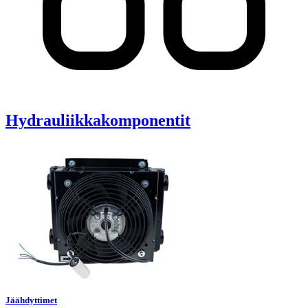
Hydrauliikkakomponentit
Jäähdyttimet
30
tuotetta
Jäähdyttimet