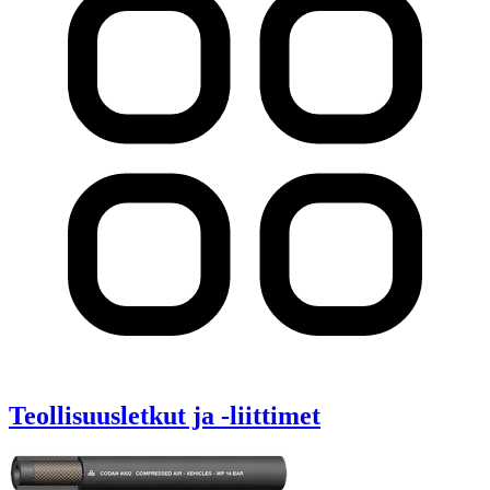
Teollisuusletkut ja -liittimet