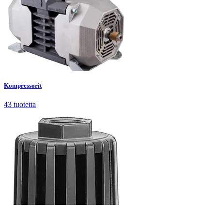
Kompressorit
43
tuotetta
Kompressorit
43
tuotetta
Liittimet ja putket
355
tuotetta