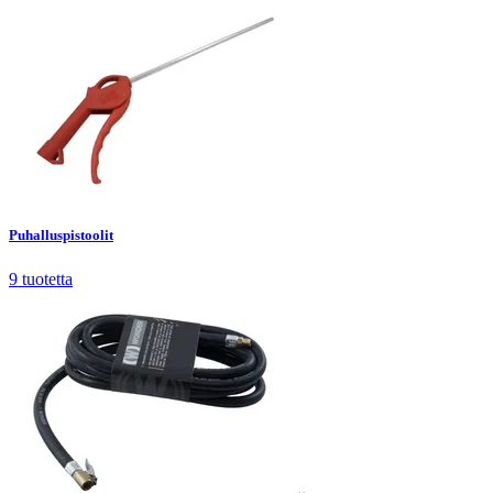
Puhalluspistoolit
9
tuotetta
Puhalluspistoolit
9
tuotetta