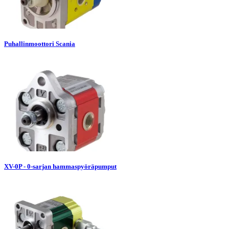
Puhallinmoottori Scania
XV-0P - 0-sarjan hammaspyöräpumput