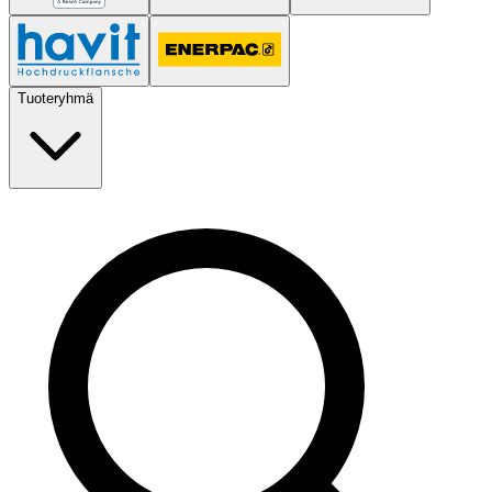
Tuoteryhmä