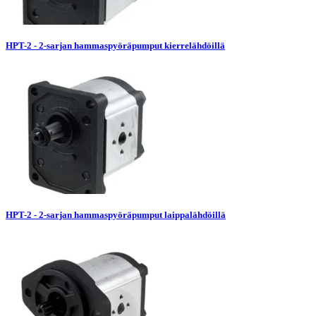
HPT-2 - 2-sarjan hammaspyöräpumput kierrelähdöillä
HPT-2 - 2-sarjan hammaspyöräpumput laippalähdöillä