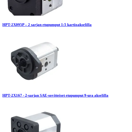
HPT-2X095P – 2 sarjan etupumput 1:5 kartioakselilla
HPT-2X167 - 2-sarjan SAE-sovitteiset etupumput 9-ura akselilla