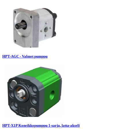
HPT-AGC - Valmet pumppu
HPT-X1P Koneikkopumppu 1-sarja, latta-akseli