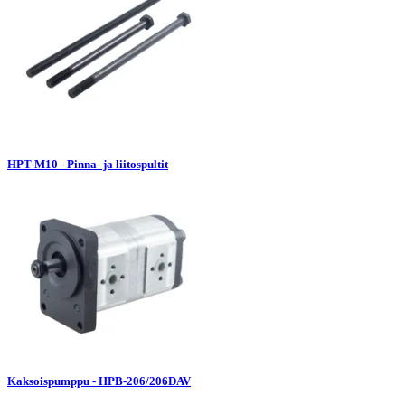
HPT-M10 - Pinna- ja liitospultit
Kaksoispumppu - HPB-206/206DAV