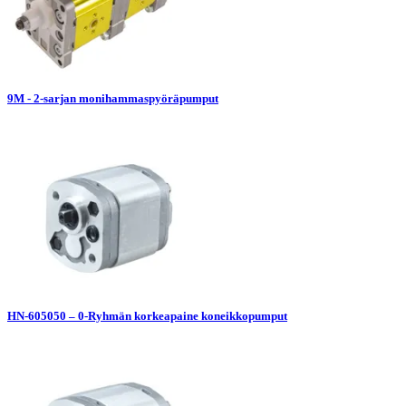
9M - 2-sarjan monihammaspyöräpumput
HN-605050 – 0-Ryhmän korkeapaine koneikkopumput