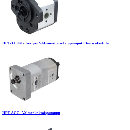
HPT-3X309 - 3-sarjan SAE-sovitteiset etupumput 13-ura akselilla
HPT-AGC - Valmet kaksoispumppu