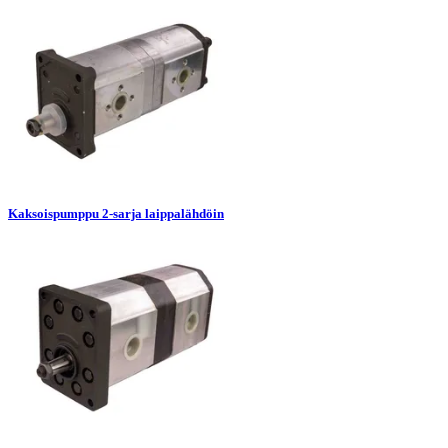
Kaksoispumppu 2-sarja laippalähdöin