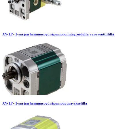
XV-1P - 1-sarjan hammaspyöräpumppu integroidulla varoventtiilillä
XV-1P - 1-sarjan hammaspyöräpumput ura-akselilla