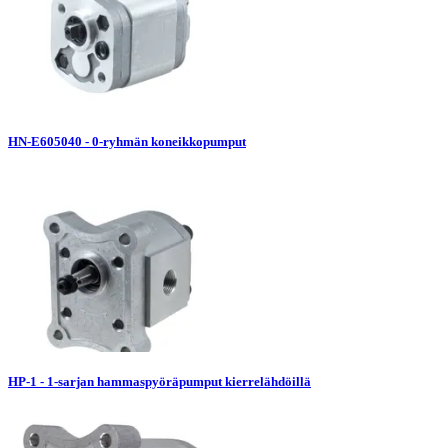
HN-E605040 - 0-ryhmän koneikkopumput
HP-1 - 1-sarjan hammaspyöräpumput kierrelähdöillä