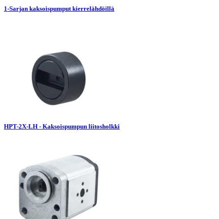
1-Sarjan kaksoispumput kierrelähdöillä
HPT-2X-LH - Kaksoispumpun liitosholkki