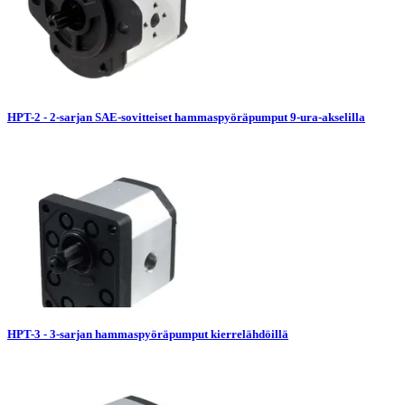
HPT-2 - 2-sarjan SAE-sovitteiset hammaspyöräpumput 9-ura-akselilla
HPT-3 - 3-sarjan hammaspyöräpumput kierrelähdöillä