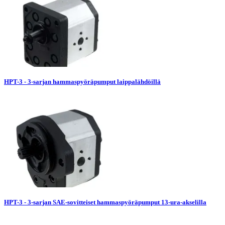
HPT-3 - 3-sarjan hammaspyöräpumput laippalähdöillä
HPT-3 - 3-sarjan SAE-sovitteiset hammaspyöräpumput 13-ura-akselilla