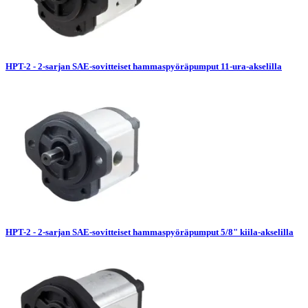
HPT-2 - 2-sarjan SAE-sovitteiset hammaspyöräpumput 11-ura-akselilla
HPT-2 - 2-sarjan SAE-sovitteiset hammaspyöräpumput 5/8" kiila-akselilla