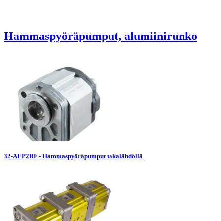
Hammaspyöräpumput, alumiinirunko
32-AEP2RF - Hammaspyöräpumput takalähdöllä