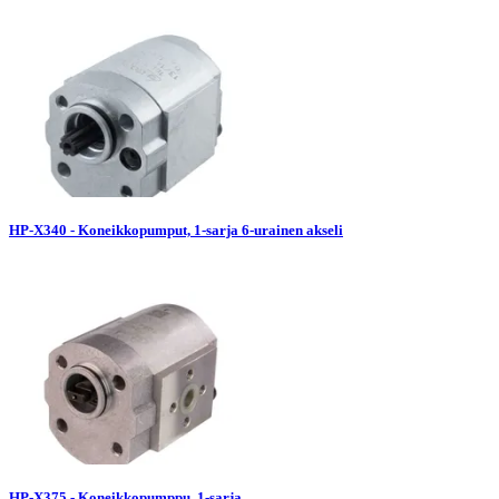
HP-X340 - Koneikkopumput, 1-sarja 6-urainen akseli
HP-X375 - Koneikkopumppu, 1-sarja