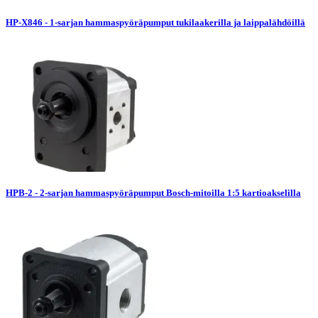
HP-X846 - 1-sarjan hammaspyöräpumput tukilaakerilla ja laippalähdöillä
HPB-2 - 2-sarjan hammaspyöräpumput Bosch-mitoilla 1:5 kartioakselilla