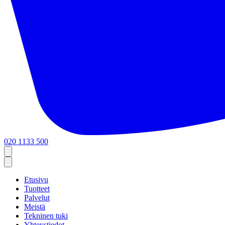
020 1133 500
Etusivu
Tuotteet
Palvelut
Meistä
Tekninen tuki
Yhteystiedot