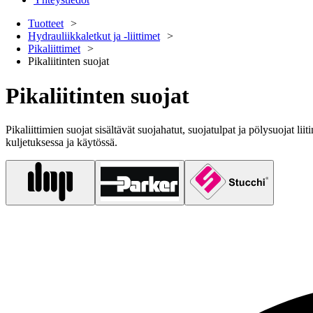
Tuotteet
Hydrauliikkaletkut ja -liittimet
Pikaliittimet
Pikaliitinten suojat
Pikaliitinten suojat
Pikaliittimien suojat sisältävät suojahatut, suojatulpat ja pölysuojat li
kuljetuksessa ja käytössä.