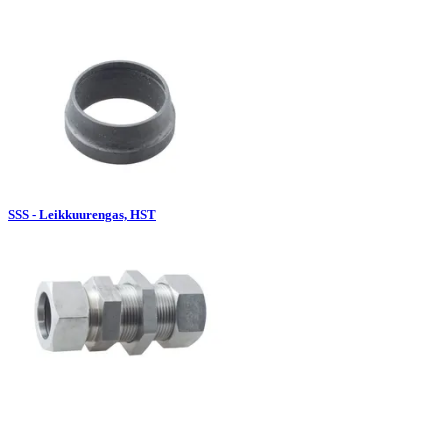
SSS - Leikkuurengas, HST