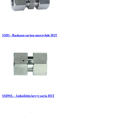
SSDS - Raskaan sarjan suorayhde HST
SSDWL - Jatkoliitin kevyt sarja HST