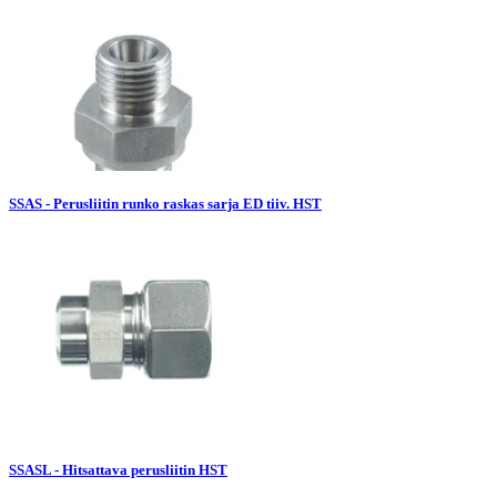
SSAS - Perusliitin runko raskas sarja ED tiiv. HST
SSASL - Hitsattava perusliitin HST