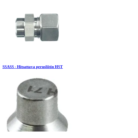
SSASS - Hitsattava perusliitin HST