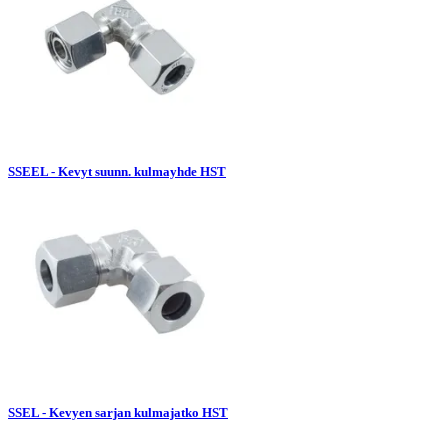
SSEEL - Kevyt suunn. kulmayhde HST
SSEL - Kevyen sarjan kulmajatko HST