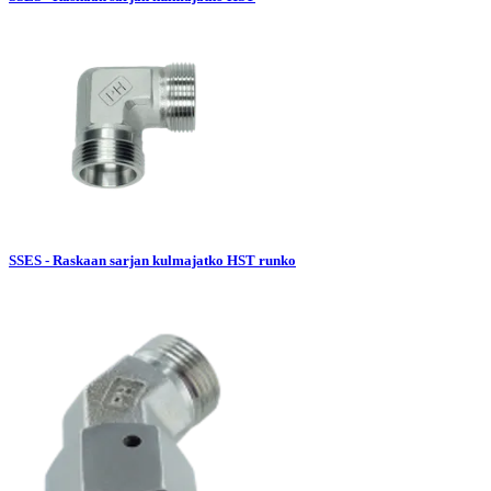
SSES - Raskaan sarjan kulmajatko HST runko