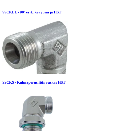
SSCKLL - 90º erik. kevyt sarja HST
SSCKS - Kulmaperusliitin raskas HST