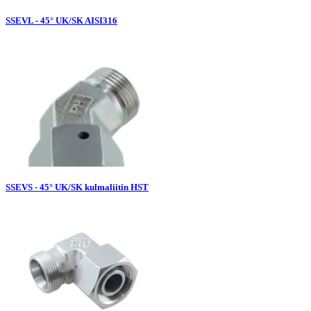
SSEVL - 45° UK/SK AISI316
SSEVS - 45° UK/SK kulmaliitin HST