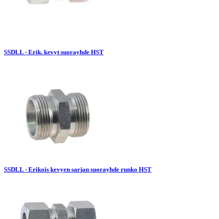
SSDLL - Erik. kevyt suorayhde HST
SSDLL - Erikois kevyen sarjan suorayhde runko HST