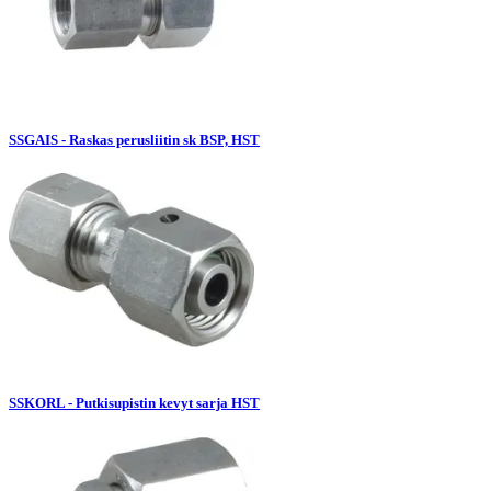
SSGAIS - Raskas perusliitin sk BSP, HST
SSKORL - Putkisupistin kevyt sarja HST