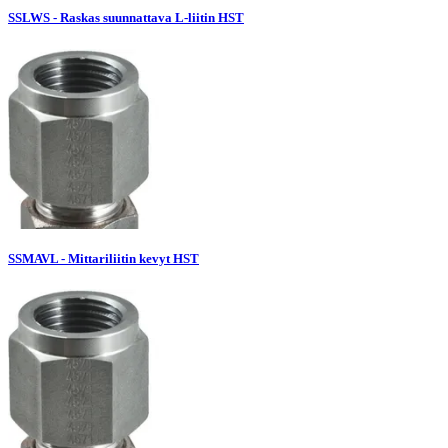
SSLWS - Raskas suunnattava L-liitin HST
SSMAVL - Mittariliitin kevyt HST