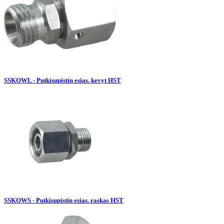
SSKOWL - Putkisupistin esias. kevyt HST
SSKOWS - Putkisupistin esias. raskas HST