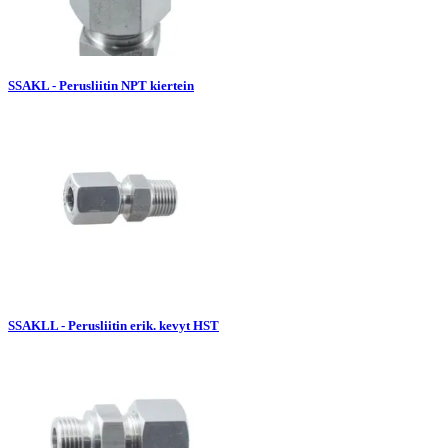
SSAKL - Perusliitin NPT kiertein
SSAKLL - Perusliitin erik. kevyt HST