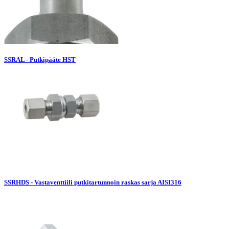
SSRAL - Putkipääte HST
SSRHDS - Vastaventtiili putkitartunnoin raskas sarja AISI316