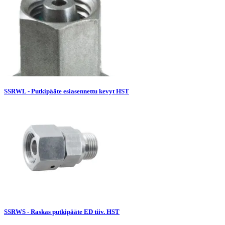
SSRWL - Putkipääte esiasennettu kevyt HST
SSRWS - Raskas putkipääte ED tiiv. HST