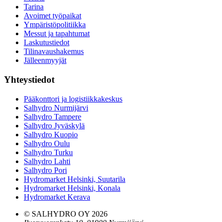
Tarina
Avoimet työpaikat
Ympäristöpolitiikka
Messut ja tapahtumat
Laskutustiedot
Tilinavaushakemus
Jälleenmyyjät
Yhteystiedot
Pääkonttori ja logistiikkakeskus
Salhydro Nurmijärvi
Salhydro Tampere
Salhydro Jyväskylä
Salhydro Kuopio
Salhydro Oulu
Salhydro Turku
Salhydro Lahti
Salhydro Pori
Hydromarket Helsinki, Suutarila
Hydromarket Helsinki, Konala
Hydromarket Kerava
© SALHYDRO OY
2026