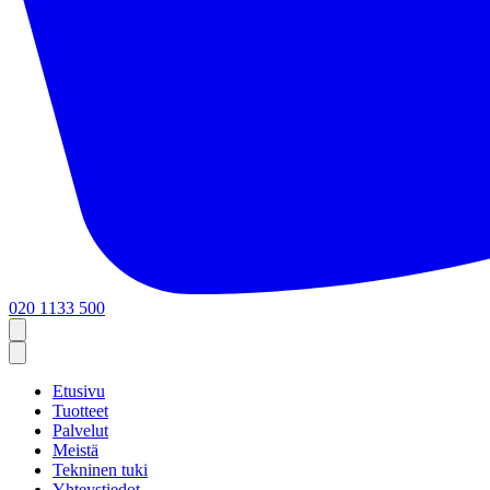
020 1133 500
Etusivu
Tuotteet
Palvelut
Meistä
Tekninen tuki
Yhteystiedot