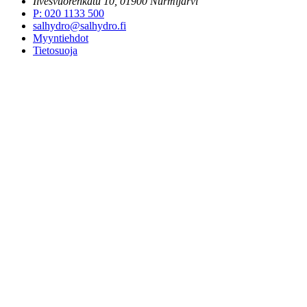
Ilvesvuorenkatu 10, 01900 Nurmijärvi
P
:
020 1133 500
salhydro@salhydro.fi
Myyntiehdot
Tietosuoja