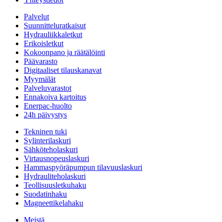
Palvelut
Suunnitteluratkaisut
Hydrauliikkaletkut
Erikoisletkut
Kokoonpano ja räätälöinti
Päävarasto
Digitaaliset tilauskanavat
Myymälät
Palveluvarastot
Ennakoiva kartoitus
Enerpac-huolto
24h päivystys
Tekninen tuki
Sylinterilaskuri
Sähköteholaskuri
Virtausnopeuslaskuri
Hammaspyöräpumpun tilavuuslaskuri
Hydrauliteholaskuri
Teollisuusletkuhaku
Suodatinhaku
Magneettikelahaku
Meistä