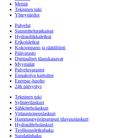
Meistä
Tekninen tuki
Yhteystiedot
Palvelut
Suunnitteluratkaisut
Hydrauliikkaletkut
Erikoisletkut
Kokoonpano ja räätälöinti
Päävarasto
Digitaaliset tilauskanavat
Myymälät
Palveluvarastot
Ennakoiva kartoitus
Enerpac-huolto
24h päivystys
Tekninen tuki
Sylinterilaskuri
Sähköteholaskuri
Virtausnopeuslaskuri
Hammaspyöräpumpun tilavuuslaskuri
Hydrauliteholaskuri
Teollisuusletkuhaku
Suodatinhaku