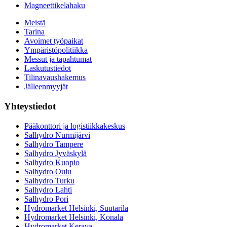
Magneettikelahaku
Meistä
Tarina
Avoimet työpaikat
Ympäristöpolitiikka
Messut ja tapahtumat
Laskutustiedot
Tilinavaushakemus
Jälleenmyyjät
Yhteystiedot
Pääkonttori ja logistiikkakeskus
Salhydro Nurmijärvi
Salhydro Tampere
Salhydro Jyväskylä
Salhydro Kuopio
Salhydro Oulu
Salhydro Turku
Salhydro Lahti
Salhydro Pori
Hydromarket Helsinki, Suutarila
Hydromarket Helsinki, Konala
Hydromarket Kerava