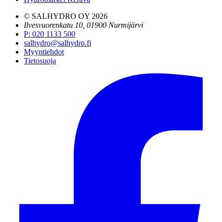
© SALHYDRO OY
2026
Ilvesvuorenkatu 10, 01900 Nurmijärvi
P
:
020 1133 500
salhydro@salhydro.fi
Myyntiehdot
Tietosuoja