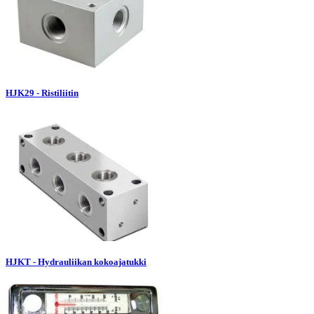
HJK29 - Ristiliitin
HJKT - Hydrauliikan kokoajatukki