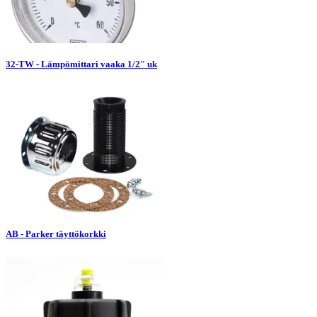
32-TW - Lämpömittari vaaka 1/2" uk
AB - Parker täyttökorkki