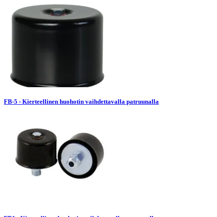
FB-5 - Kierteellinen huohotin vaihdettavalla patruunalla