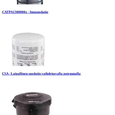
CATPA1500000x - Imusuodatin
CSA - Laipallinen suodatin vaihdettavalla patruunalla