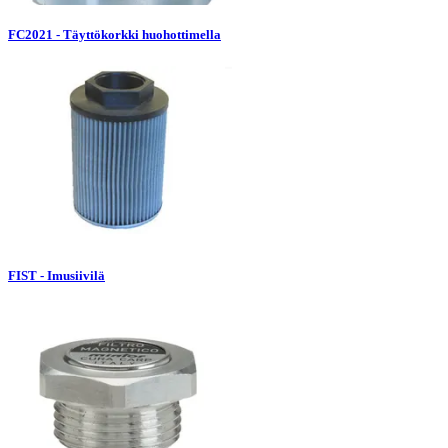
FC2021 - Täyttökorkki huohottimella
FIST - Imusiivilä