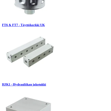
FT6 & FT7 - Täyttökorkki UK
HJK1 - Hydrauliikan jakotukki