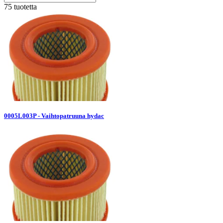
75 tuotetta
0005L003P - Vaihtopatruuna hydac