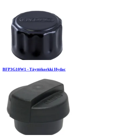
BFP3G10W1 - Täyttökorkki Hydac