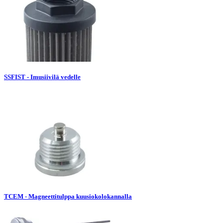
SSFIST - Imusiivilä vedelle
TCEM - Magneettitulppa kuusiokolokannalla