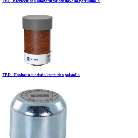
FB1 - Kierteellinen huohotin vaihdettavalla patruunalla
FBD - Huohotin suodatin kosteuden poistolla