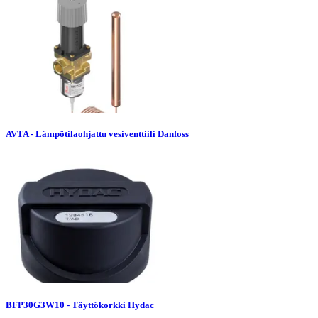
AVTA - Lämpötilaohjattu vesiventtiili Danfoss
BFP30G3W10 - Täyttökorkki Hydac