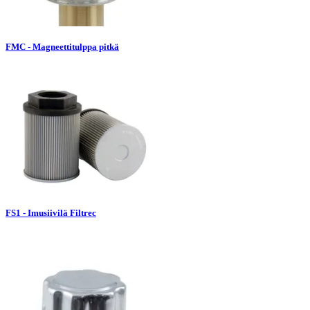
FMC - Magneettitulppa pitkä
FS1 - Imusiivilä Filtrec