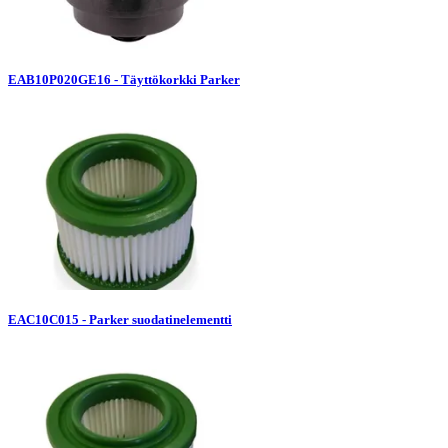
EAB10P020GE16 - Täyttökorkki Parker
EAC10C015 - Parker suodatinelementti