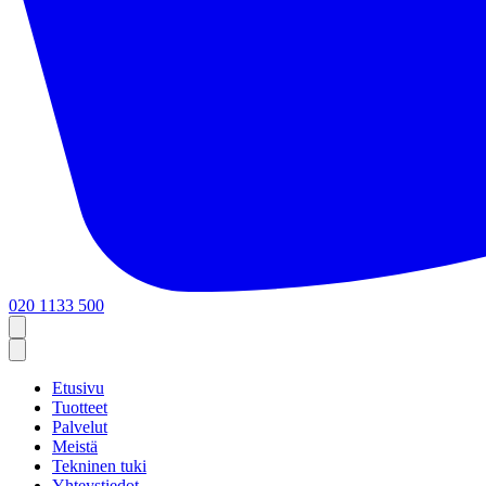
020 1133 500
Etusivu
Tuotteet
Palvelut
Meistä
Tekninen tuki
Yhteystiedot