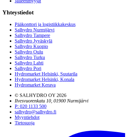
Jälleenmyyjät
Yhteystiedot
Pääkonttori ja logistiikkakeskus
Salhydro Nurmijärvi
Salhydro Tampere
Salhydro Jyväskylä
Salhydro Kuopio
Salhydro Oulu
Salhydro Turku
Salhydro Lahti
Salhydro Pori
Hydromarket Helsinki, Suutarila
Hydromarket Helsinki, Konala
Hydromarket Kerava
© SALHYDRO OY
2026
Ilvesvuorenkatu 10, 01900 Nurmijärvi
P
:
020 1133 500
salhydro@salhydro.fi
Myyntiehdot
Tietosuoja