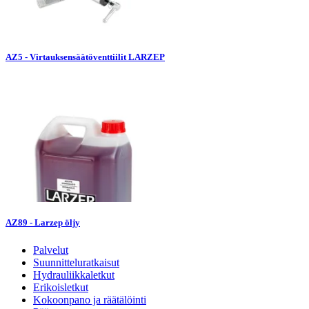
AZ5 - Virtauksensäätöventtiilit LARZEP
AZ89 - Larzep öljy
Palvelut
Suunnitteluratkaisut
Hydrauliikkaletkut
Erikoisletkut
Kokoonpano ja räätälöinti