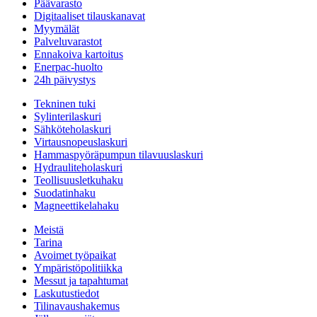
Päävarasto
Digitaaliset tilauskanavat
Myymälät
Palveluvarastot
Ennakoiva kartoitus
Enerpac-huolto
24h päivystys
Tekninen tuki
Sylinterilaskuri
Sähköteholaskuri
Virtausnopeuslaskuri
Hammaspyöräpumpun tilavuuslaskuri
Hydrauliteholaskuri
Teollisuusletkuhaku
Suodatinhaku
Magneettikelahaku
Meistä
Tarina
Avoimet työpaikat
Ympäristöpolitiikka
Messut ja tapahtumat
Laskutustiedot
Tilinavaushakemus