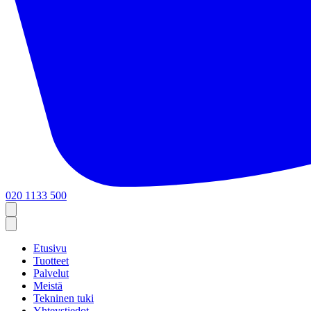
020 1133 500
Etusivu
Tuotteet
Palvelut
Meistä
Tekninen tuki
Yhteystiedot