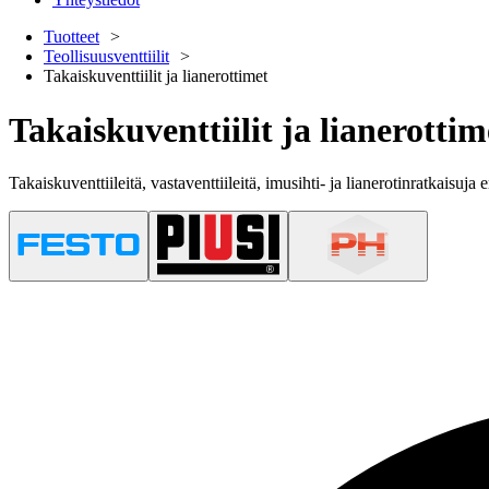
Tuotteet
Teollisuusventtiilit
Takaiskuventtiilit ja lianerottimet
Takaiskuventtiilit ja lianerottim
Takaiskuventtiileitä, vastaventtiileitä, imusihti- ja lianerotinratkaisuj