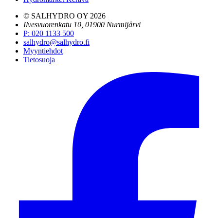
© SALHYDRO OY
2026
Ilvesvuorenkatu 10, 01900 Nurmijärvi
P
:
020 1133 500
salhydro@salhydro.fi
Myyntiehdot
Tietosuoja