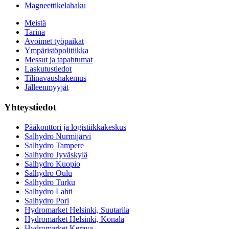
Magneettikelahaku
Meistä
Tarina
Avoimet työpaikat
Ympäristöpolitiikka
Messut ja tapahtumat
Laskutustiedot
Tilinavaushakemus
Jälleenmyyjät
Yhteystiedot
Pääkonttori ja logistiikkakeskus
Salhydro Nurmijärvi
Salhydro Tampere
Salhydro Jyväskylä
Salhydro Kuopio
Salhydro Oulu
Salhydro Turku
Salhydro Lahti
Salhydro Pori
Hydromarket Helsinki, Suutarila
Hydromarket Helsinki, Konala
Hydromarket Kerava