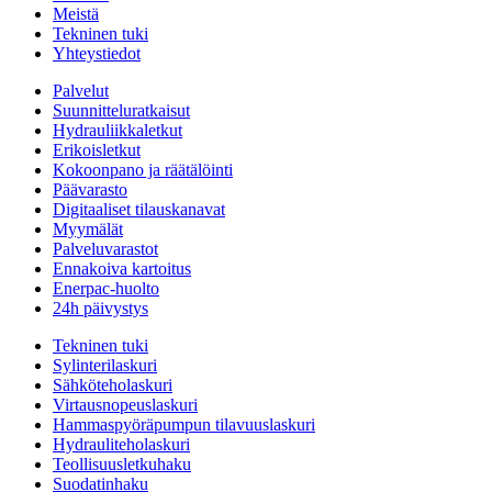
Meistä
Tekninen tuki
Yhteystiedot
Palvelut
Suunnitteluratkaisut
Hydrauliikkaletkut
Erikoisletkut
Kokoonpano ja räätälöinti
Päävarasto
Digitaaliset tilauskanavat
Myymälät
Palveluvarastot
Ennakoiva kartoitus
Enerpac-huolto
24h päivystys
Tekninen tuki
Sylinterilaskuri
Sähköteholaskuri
Virtausnopeuslaskuri
Hammaspyöräpumpun tilavuuslaskuri
Hydrauliteholaskuri
Teollisuusletkuhaku
Suodatinhaku