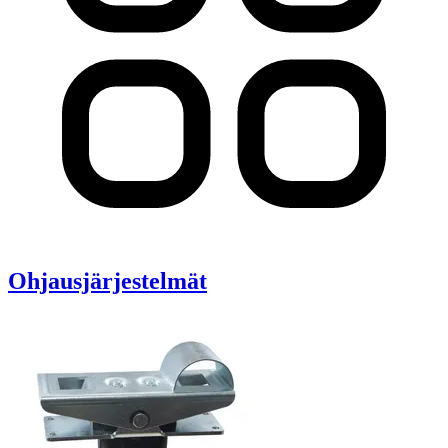
Ohjausjärjestelmät