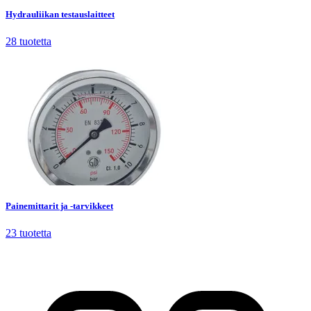
Hydrauliikan testauslaitteet
28
tuotetta
Painemittarit ja -tarvikkeet
23
tuotetta
Painemittarit ja -tarvikkeet
23
tuotetta