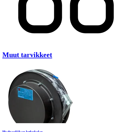
Muut tarvikkeet
Hydrauliikan letkukelat
9
tuotetta
Hydrauliikan letkukelat