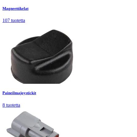
Magneettikelat
107
tuotetta
Paineilmajoystickit
8
tuotetta
Paineilmajoystickit
8
tuotetta