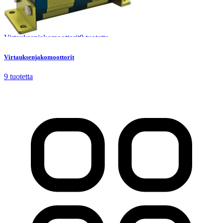
Virtauksenjakomoottorit
9
tuotetta
Virtauksenjakomoottorit
9
tuotetta