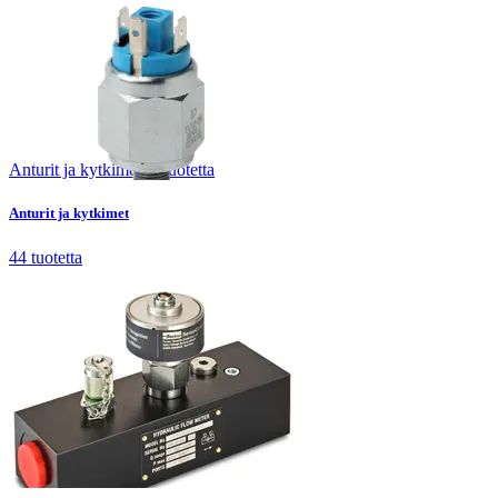
Anturit ja kytkimet
44
tuotetta
Anturit ja kytkimet
44
tuotetta
Hydrauliikan testauslaitteet
28
tuotetta