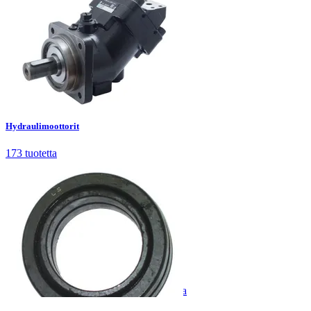
Hydraulimoottorit
173
tuotetta
Hydraulimoottorit
173
tuotetta
Hydraulisylinterit ja -tarvikkeet
11
tuotetta