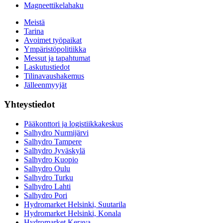
Magneettikelahaku
Meistä
Tarina
Avoimet työpaikat
Ympäristöpolitiikka
Messut ja tapahtumat
Laskutustiedot
Tilinavaushakemus
Jälleenmyyjät
Yhteystiedot
Pääkonttori ja logistiikkakeskus
Salhydro Nurmijärvi
Salhydro Tampere
Salhydro Jyväskylä
Salhydro Kuopio
Salhydro Oulu
Salhydro Turku
Salhydro Lahti
Salhydro Pori
Hydromarket Helsinki, Suutarila
Hydromarket Helsinki, Konala
Hydromarket Kerava