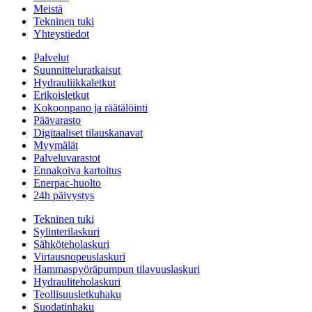
Meistä
Tekninen tuki
Yhteystiedot
Palvelut
Suunnitteluratkaisut
Hydrauliikkaletkut
Erikoisletkut
Kokoonpano ja räätälöinti
Päävarasto
Digitaaliset tilauskanavat
Myymälät
Palveluvarastot
Ennakoiva kartoitus
Enerpac-huolto
24h päivystys
Tekninen tuki
Sylinterilaskuri
Sähköteholaskuri
Virtausnopeuslaskuri
Hammaspyöräpumpun tilavuuslaskuri
Hydrauliteholaskuri
Teollisuusletkuhaku
Suodatinhaku