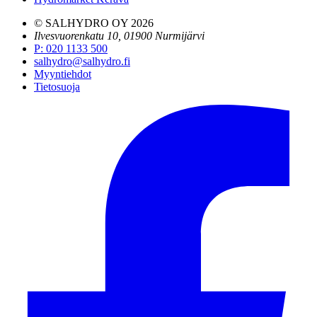
© SALHYDRO OY
2026
Ilvesvuorenkatu 10, 01900 Nurmijärvi
P
:
020 1133 500
salhydro@salhydro.fi
Myyntiehdot
Tietosuoja