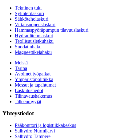
Tekninen tuki
Sylinterilaskuri
Sähköteholaskuri
Virtausnopeuslaskuri
Hammaspyöräpumpun tilavuuslaskuri
Hydrauliteholaskuri
Teollisuusletkuhaku
Suodatinhaku
Magneettikelahaku
Meistä
Tarina
Avoimet työpaikat
Ympäristöpolitiikka
Messut ja tapahtumat
Laskutustiedot
Tilinavaushakemus
Jälleenmyyjät
Yhteystiedot
Pääkonttori ja logistiikkakeskus
Salhydro Nurmijärvi
Salhydro Tampere