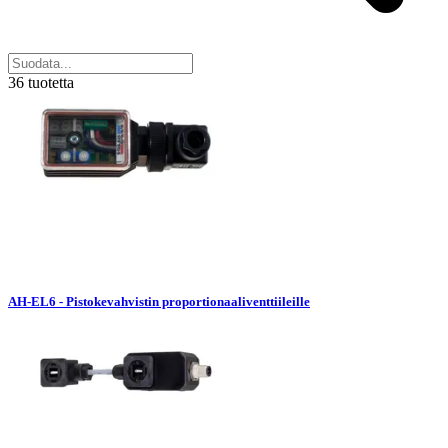
36 tuotetta
AH-EL6 - Pistokevahvistin proportionaaliventtiileille