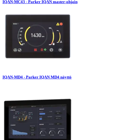
IQAN-MC43 - Parker IQAN master-ohjain
IQAN-MD4 - Parker IQAN MD4 näyttö