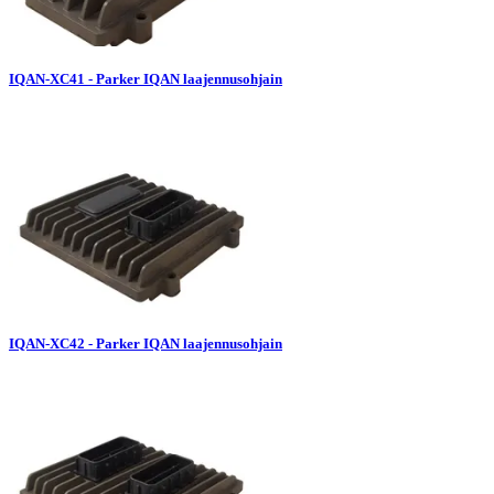
IQAN-XC41 - Parker IQAN laajennusohjain
IQAN-XC42 - Parker IQAN laajennusohjain