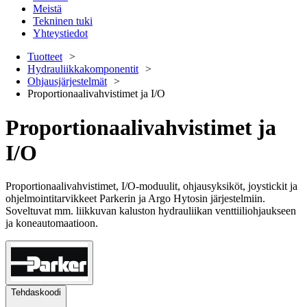
Meistä
Tekninen tuki
Yhteystiedot
Tuotteet
Hydrauliikkakomponentit
Ohjausjärjestelmät
Proportionaalivahvistimet ja I/O
Proportionaalivahvistimet ja
I/O
Proportionaalivahvistimet, I/O-moduulit, ohjausyksiköt, joystickit ja
ohjelmointitarvikkeet Parkerin ja Argo Hytosin järjestelmiin.
Soveltuvat mm. liikkuvan kaluston hydrauliikan venttiiliohjaukseen
ja koneautomaatioon.
Tehdaskoodi