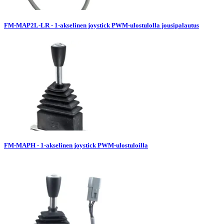
FM-MAP2L-LR - 1-akselinen joystick PWM-ulostulolla jousipalautus
FM-MAPH - 1-akselinen joystick PWM-ulostuloilla