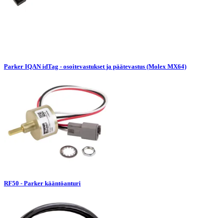
Parker IQAN idTag - osoitevastukset ja päätevastus (Molex MX64)
RF50 - Parker kääntöanturi