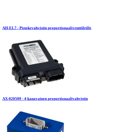
AH-EL7 - Pistokevahvistin proportionaaliventtiileille
AX-020509 - 4-kanavainen proportionaalivahvistin