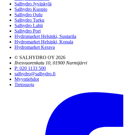
Salhydro Jyväskylä
Salhydro Kuopio
Salhydro Oulu
Salhydro Turku
Salhydro Lahti
Salhydro Pori
Hydromarket Helsinki, Suutarila
Hydromarket Helsinki, Konala
Hydromarket Kerava
© SALHYDRO OY
2026
Ilvesvuorenkatu 10, 01900 Nurmijärvi
P
:
020 1133 500
salhydro@salhydro.fi
Myyntiehdot
Tietosuoja