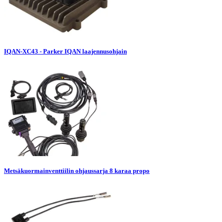
IQAN-XC43 - Parker IQAN laajennusohjain
Metsäkuormainventtiilin ohjaussarja 8 karaa propo