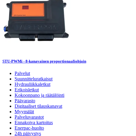
STU-PWMi - 8-kanavainen proportionaaliohjain
Palvelut
Suunnitteluratkaisut
Hydrauliikkaletkut
Erikoisletkut
Kokoonpano ja räätälöinti
Päävarasto
Digitaaliset tilauskanavat
Myymälät
Palveluvarastot
Ennakoiva kartoitus
Enerpac-huolto
24h päivystys