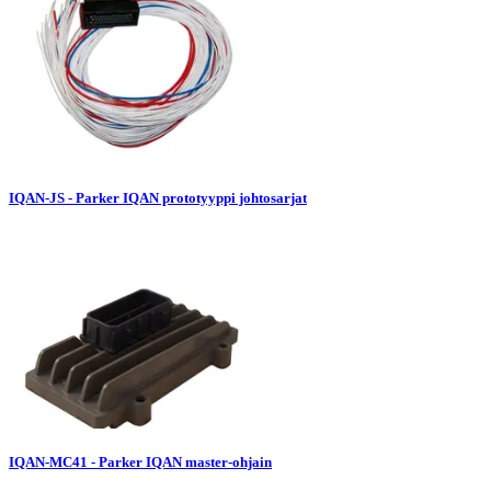
IQAN-JS - Parker IQAN prototyyppi johtosarjat
IQAN-MC41 - Parker IQAN master-ohjain