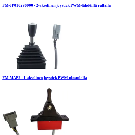
FM-JP010296000 - 2-akselinen joystick PWM-lähdöillä rullalla
FM-MAP2 - 1-akselinen joystick PWM-ulostulolla