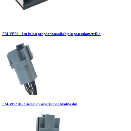
FM-VPP2 - 1:n kelan proportionaaliohjain potentiometrillä
FM-VPP3D- 2-Kelan proportionaalivahvistin