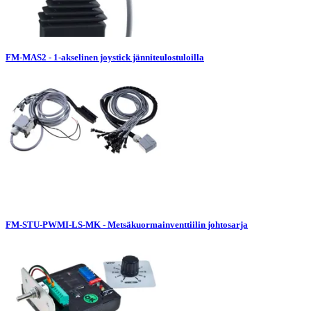
FM-MAS2 - 1-akselinen joystick jänniteulostuloilla
FM-STU-PWMI-LS-MK - Metsäkuormainventtiilin johtosarja