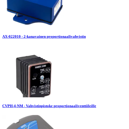
AX-022010 - 2-kanavainen proportionaalivahvistin
CVPH-4-NM - Vahvistinpistoke proportionaaliventtiileille