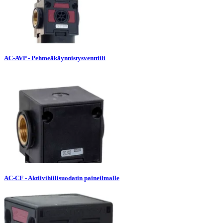
AC-AVP - Pehmeäkäynnistysventtiili
AC-CF - Aktiivihiilisuodatin paineilmalle