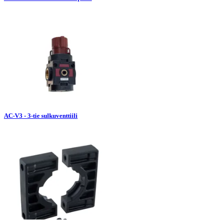
AC-V3 - 3-tie sulkuventtiili