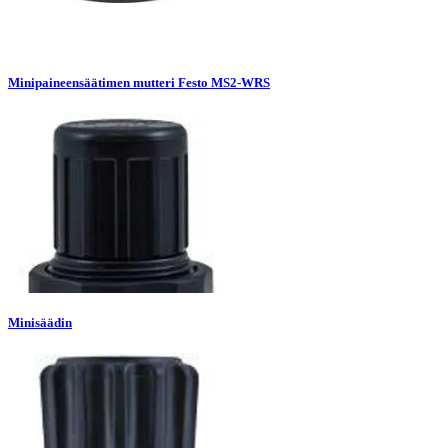
Minipaineensäätimen mutteri Festo MS2-WRS
Minisäädin