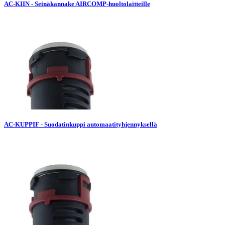
AC-KIIN - Seinäkannake AIRCOMP-huoltolaitteille
AC-KUPPIF - Suodatinkuppi automaatityhjennyksellä