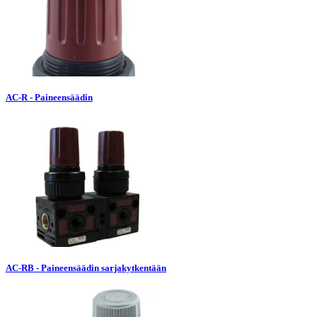
AC-R - Paineensäädin
AC-RB - Paineensäädin sarjakytkentään