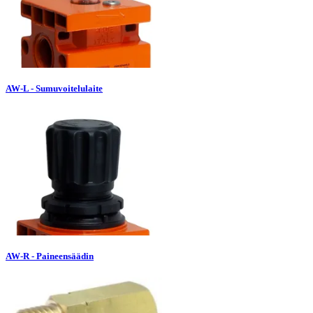
AW-L - Sumuvoitelulaite
AW-R - Paineensäädin