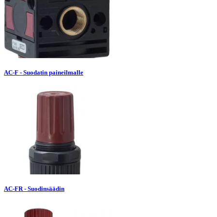
AC-F - Suodatin paineilmalle
AC-FR - Suodinsäädin