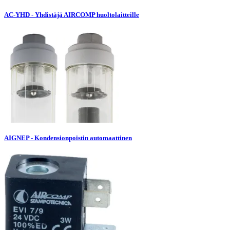
AC-YHD - Yhdistäjä AIRCOMP huoltolaitteille
AIGNEP - Kondensionpoistin automaattinen