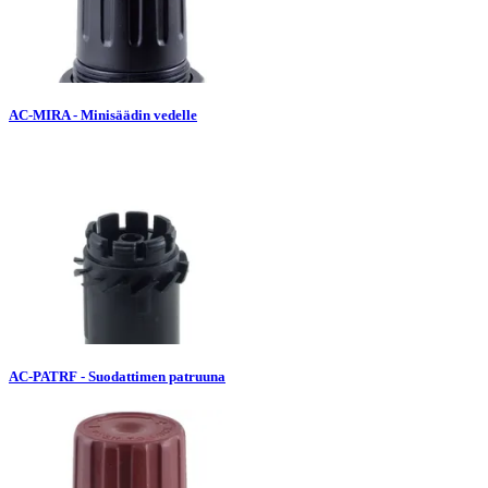
AC-MIRA - Minisäädin vedelle
AC-PATRF - Suodattimen patruuna