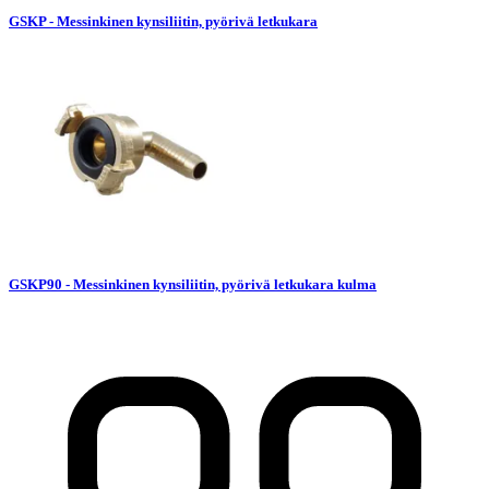
GSKP - Messinkinen kynsiliitin, pyörivä letkukara
GSKP90 - Messinkinen kynsiliitin, pyörivä letkukara kulma