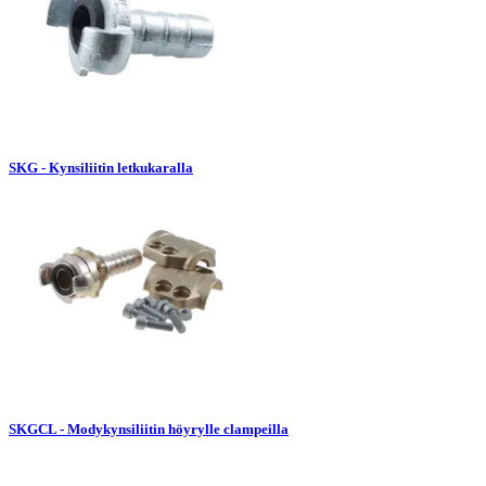
SKG - Kynsiliitin letkukaralla
SKGCL - Modykynsiliitin höyrylle clampeilla