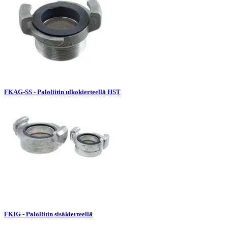
FKAG-SS - Paloliitin ulkokierteellä HST
FKIG - Paloliitin sisäkierteellä