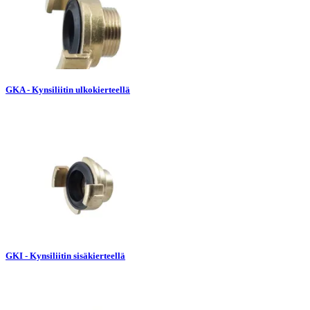
GKA - Kynsiliitin ulkokierteellä
GKI - Kynsiliitin sisäkierteellä