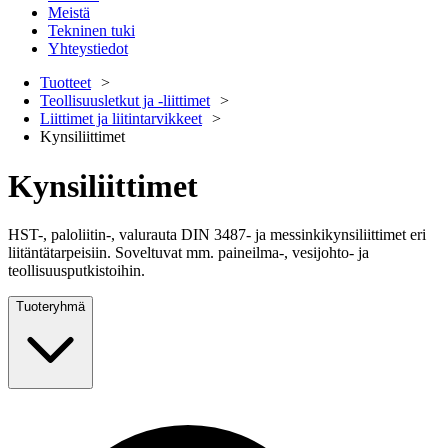
Meistä
Tekninen tuki
Yhteystiedot
Tuotteet
Teollisuusletkut ja -liittimet
Liittimet ja liitintarvikkeet
Kynsiliittimet
Kynsiliittimet
HST-, paloliitin-, valurauta DIN 3487- ja messinkikynsiliittimet eri
liitäntätarpeisiin. Soveltuvat mm. paineilma-, vesijohto- ja
teollisuusputkistoihin.
Tuoteryhmä