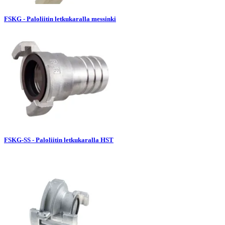
FSKG - Paloliitin letkukaralla messinki
FSKG-SS - Paloliitin letkukaralla HST