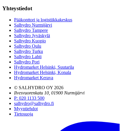
Yhteystiedot
Pääkonttori ja logistiikkakeskus
Salhydro Nurmijärvi
Salhydro Tampere
Salhydro Jyväskylä
Salhydro Kuopio
Salhydro Oulu
Salhydro Turku
Salhydro Lahti
Salhydro Pori
Hydromarket Helsinki, Suutarila
Hydromarket Helsinki, Konala
Hydromarket Kerava
© SALHYDRO OY
2026
Ilvesvuorenkatu 10, 01900 Nurmijärvi
P
:
020 1133 500
salhydro@salhydro.fi
Myyntiehdot
Tietosuoja