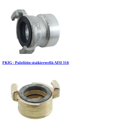
FKIG - Paloliitin sisäkierteellä AISI 316