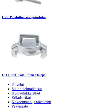
FSL - Paloliittimen supistusliitin
FTULPPA - Paloliittimen tulppa
Palvelut
Suunnitteluratkaisut
Hydrauliikkaletkut
Erikoisletkut
Kokoonpano ja räätälöinti
Päävarasto