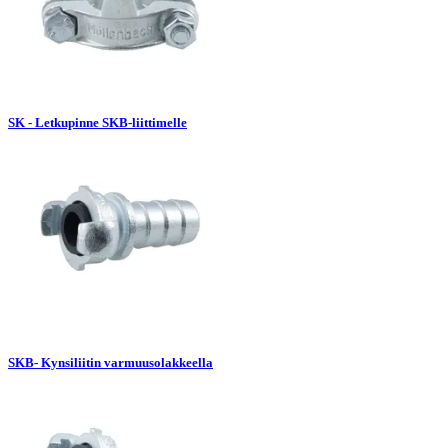
SK - Letkupinne SKB-liittimelle
SKB- Kynsiliitin varmuusolakkeella