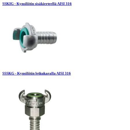
SSKIG - Kynsiliitin sisäkierteellä AISI 316
SSSKG - Kynsiliitin letkukaralla AISI 316