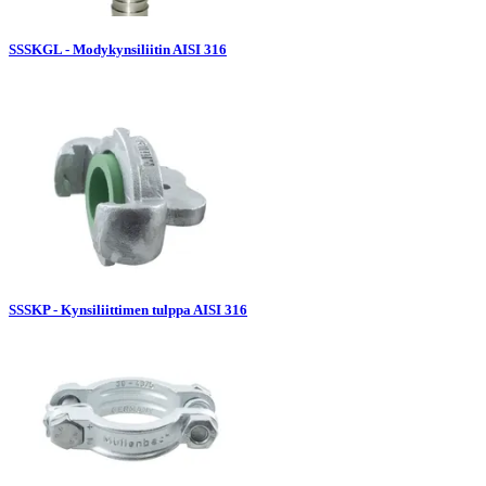
SSSKGL - Modykynsiliitin AISI 316
SSSKP - Kynsiliittimen tulppa AISI 316