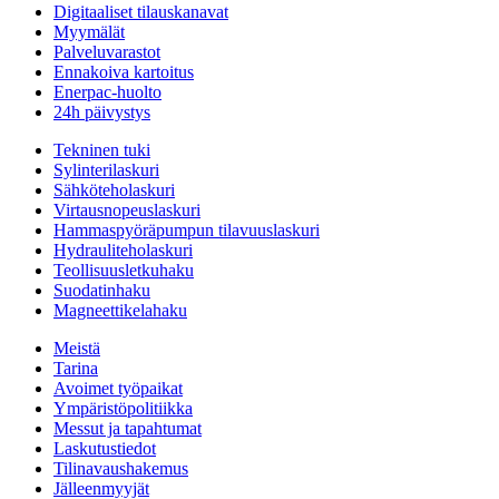
Digitaaliset tilauskanavat
Myymälät
Palveluvarastot
Ennakoiva kartoitus
Enerpac-huolto
24h päivystys
Tekninen tuki
Sylinterilaskuri
Sähköteholaskuri
Virtausnopeuslaskuri
Hammaspyöräpumpun tilavuuslaskuri
Hydrauliteholaskuri
Teollisuusletkuhaku
Suodatinhaku
Magneettikelahaku
Meistä
Tarina
Avoimet työpaikat
Ympäristöpolitiikka
Messut ja tapahtumat
Laskutustiedot
Tilinavaushakemus
Jälleenmyyjät