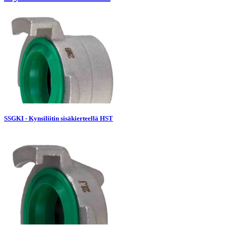
SSGKI - Kynsiliitin sisäkierteellä HST