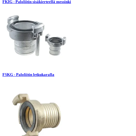
FKIG - Paloliitin sisäkierteellä messinki
FSKG - Paloliitin letkukaralla