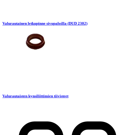
Valurautainen letkupinne sivupaloilla (DUD 2302)
Valurautaisten kynsiliittimien tiivisteet