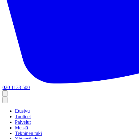
020 1133 500
Etusivu
Tuotteet
Palvelut
Meistä
Tekninen tuki
Yhteystiedot