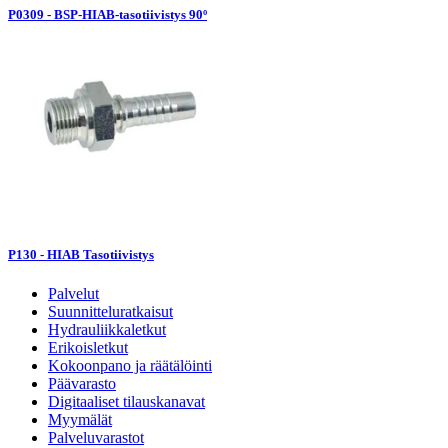
P0309 - BSP-HIAB-tasotiivistys 90º
P130 - HIAB Tasotiivistys
Palvelut
Suunnitteluratkaisut
Hydrauliikkaletkut
Erikoisletkut
Kokoonpano ja räätälöinti
Päävarasto
Digitaaliset tilauskanavat
Myymälät
Palveluvarastot