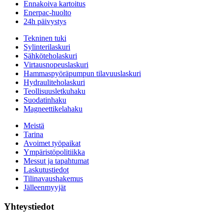
Ennakoiva kartoitus
Enerpac-huolto
24h päivystys
Tekninen tuki
Sylinterilaskuri
Sähköteholaskuri
Virtausnopeuslaskuri
Hammaspyöräpumpun tilavuuslaskuri
Hydrauliteholaskuri
Teollisuusletkuhaku
Suodatinhaku
Magneettikelahaku
Meistä
Tarina
Avoimet työpaikat
Ympäristöpolitiikka
Messut ja tapahtumat
Laskutustiedot
Tilinavaushakemus
Jälleenmyyjät
Yhteystiedot