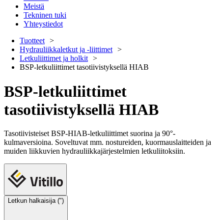
Meistä
Tekninen tuki
Yhteystiedot
Tuotteet
Hydrauliikkaletkut ja -liittimet
Letkuliittimet ja holkit
BSP-letkuliittimet tasotiivistyksellä HIAB
BSP-letkuliittimet
tasotiivistyksellä HIAB
Tasotiivisteiset BSP-HIAB-letkuliittimet suorina ja 90°-
kulmaversioina. Soveltuvat mm. nostureiden, kuormauslaitteiden ja
muiden liikkuvien hydrauliikkajärjestelmien letkuliitoksiin.
Letkun halkaisija (")