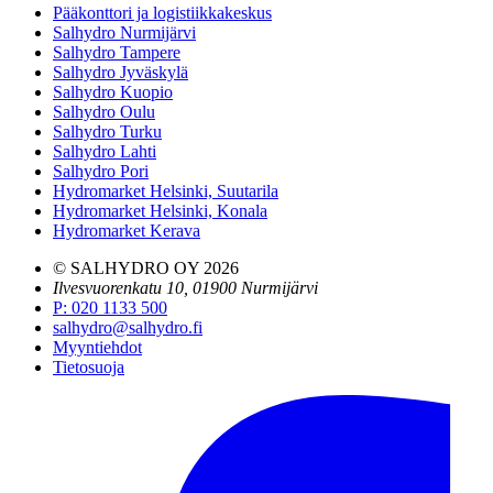
Pääkonttori ja logistiikkakeskus
Salhydro Nurmijärvi
Salhydro Tampere
Salhydro Jyväskylä
Salhydro Kuopio
Salhydro Oulu
Salhydro Turku
Salhydro Lahti
Salhydro Pori
Hydromarket Helsinki, Suutarila
Hydromarket Helsinki, Konala
Hydromarket Kerava
© SALHYDRO OY
2026
Ilvesvuorenkatu 10, 01900 Nurmijärvi
P
:
020 1133 500
salhydro@salhydro.fi
Myyntiehdot
Tietosuoja