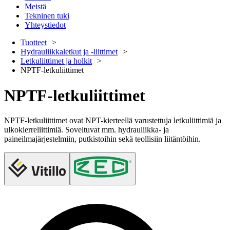
Meistä
Tekninen tuki
Yhteystiedot
Tuotteet
Hydrauliikkaletkut ja -liittimet
Letkuliittimet ja holkit
NPTF-letkuliittimet
NPTF-letkuliittimet
NPTF-letkuliittimet ovat NPT-kierteellä varustettuja letkuliittimiä ja
ulkokierreliittimiä. Soveltuvat mm. hydrauliikka- ja
paineilmajärjestelmiin, putkistoihin sekä teollisiin liitäntöihin.