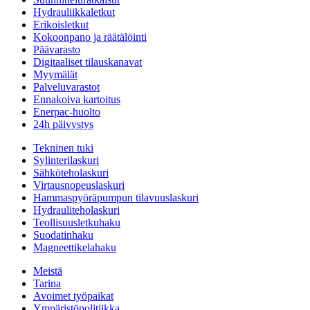
Hydrauliikkaletkut
Erikoisletkut
Kokoonpano ja räätälöinti
Päävarasto
Digitaaliset tilauskanavat
Myymälät
Palveluvarastot
Ennakoiva kartoitus
Enerpac-huolto
24h päivystys
Tekninen tuki
Sylinterilaskuri
Sähköteholaskuri
Virtausnopeuslaskuri
Hammaspyöräpumpun tilavuuslaskuri
Hydrauliteholaskuri
Teollisuusletkuhaku
Suodatinhaku
Magneettikelahaku
Meistä
Tarina
Avoimet työpaikat
Ympäristöpolitiikka