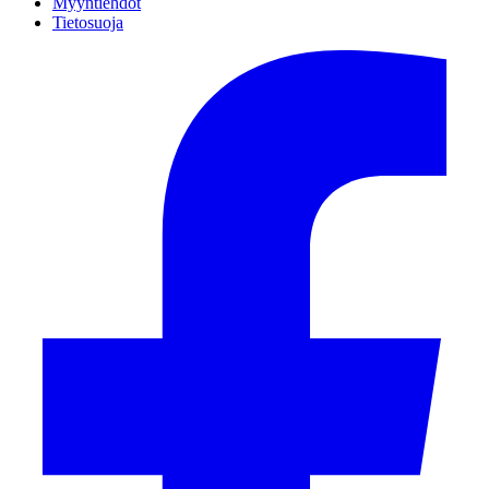
Myyntiehdot
Tietosuoja