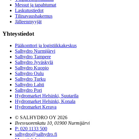
Messut ja tapahtumat
Laskutustiedot
Tilinavaushakemus
Jälleenmyyjät
Yhteystiedot
Pääkonttori ja logistiikkakeskus
Salhydro Nurmijärvi
Salhydro Tampere
Salhydro Jyväskylä
Salhydro Kuopio
Salhydro Oulu
Salhydro Turku
Salhydro Lahti
Salhydro Pori
Hydromarket Helsinki, Suutarila
Hydromarket Helsinki, Konala
Hydromarket Kerava
© SALHYDRO OY
2026
Ilvesvuorenkatu 10, 01900 Nurmijärvi
P
:
020 1133 500
salhydro@salhydro.fi