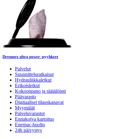
Dreumex ultra power -pyyhkeet
Palvelut
Suunnitteluratkaisut
Hydrauliikkaletkut
Erikoisletkut
Kokoonpano ja räätälöinti
Päävarasto
Digitaaliset tilauskanavat
Myymälät
Palveluvarastot
Ennakoiva kartoitus
Enerpac-huolto
24h päivystys