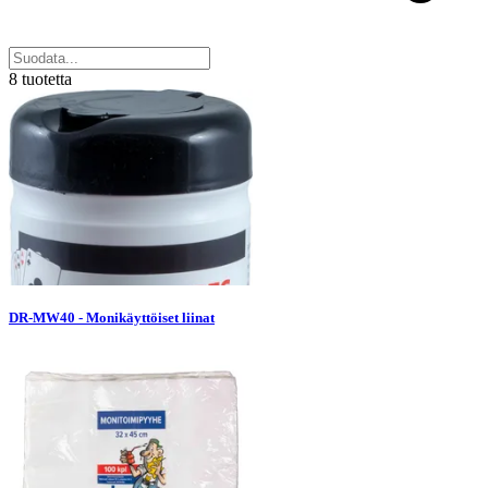
8 tuotetta
DR-MW40 - Monikäyttöiset liinat