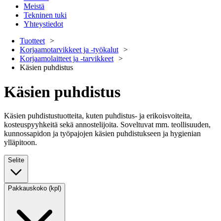
Meistä
Tekninen tuki
Yhteystiedot
Tuotteet
Korjaamotarvikkeet ja -työkalut
Korjaamolaitteet ja -tarvikkeet
Käsien puhdistus
Käsien puhdistus
Käsien puhdistustuotteita, kuten puhdistus- ja erikoisvoiteita,
kosteuspyyhkeitä sekä annostelijoita. Soveltuvat mm. teollisuuden,
kunnossapidon ja työpajojen käsien puhdistukseen ja hygienian
ylläpitoon.
Selite
Pakkauskoko (kpl)