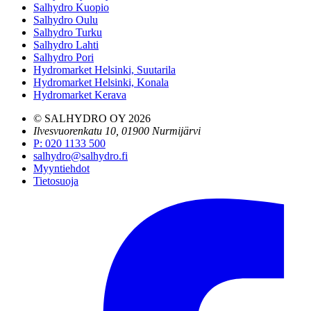
Salhydro Kuopio
Salhydro Oulu
Salhydro Turku
Salhydro Lahti
Salhydro Pori
Hydromarket Helsinki, Suutarila
Hydromarket Helsinki, Konala
Hydromarket Kerava
© SALHYDRO OY
2026
Ilvesvuorenkatu 10, 01900 Nurmijärvi
P
:
020 1133 500
salhydro@salhydro.fi
Myyntiehdot
Tietosuoja