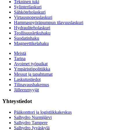
Tekninen tuki
Sylinterilaskuri
Sähköteholaskuri
Virtausnopeuslaskuri
Hammaspyöräpumpun tilavuuslaskuri
Hydrauliteholaskuri
Teollisuusletkuhaku
Suodatinhaku
Magneettikelahaku
Meistä
Tarina
Avoimet työpaikat
Ympäristöpolitiikka
Messut ja tapahtumat
Laskutustiedot
Tilinavaushakemus
Jälleenmyyjät
Yhteystiedot
Pääkonttori ja logistiikkakeskus
Salhydro Nurmijärvi
Salhydro Tampere
Salhydro Jyväskylä