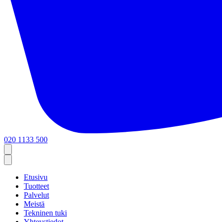
020 1133 500
Etusivu
Tuotteet
Palvelut
Meistä
Tekninen tuki
Yhteystiedot