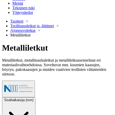
Meistä
Tekninen tuki
Yhteystiedot
Tuotteet
Teollisuusletkut ja -liittimet
Ajoneuvoletkut
Metalliletkut
Metalliletkut
Metalliletkut, metallinauhaletkut ja metalliletkuasennelmat eri
materiaalivaihtoehdoissa. Soveltuvat mm. kuumien kaasujen,
höyryn, pakokaasujen ja muiden vaativien teollisten väliaineiden
siirtoon.
Sisähalkaisija (mm)