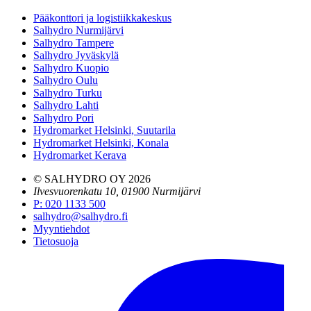
Pääkonttori ja logistiikkakeskus
Salhydro Nurmijärvi
Salhydro Tampere
Salhydro Jyväskylä
Salhydro Kuopio
Salhydro Oulu
Salhydro Turku
Salhydro Lahti
Salhydro Pori
Hydromarket Helsinki, Suutarila
Hydromarket Helsinki, Konala
Hydromarket Kerava
© SALHYDRO OY
2026
Ilvesvuorenkatu 10, 01900 Nurmijärvi
P
:
020 1133 500
salhydro@salhydro.fi
Myyntiehdot
Tietosuoja