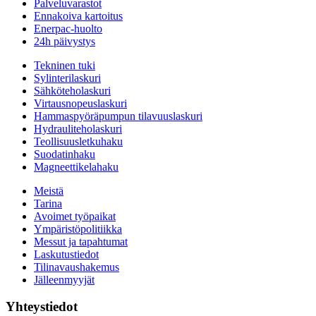
Palveluvarastot
Ennakoiva kartoitus
Enerpac-huolto
24h päivystys
Tekninen tuki
Sylinterilaskuri
Sähköteholaskuri
Virtausnopeuslaskuri
Hammaspyöräpumpun tilavuuslaskuri
Hydrauliteholaskuri
Teollisuusletkuhaku
Suodatinhaku
Magneettikelahaku
Meistä
Tarina
Avoimet työpaikat
Ympäristöpolitiikka
Messut ja tapahtumat
Laskutustiedot
Tilinavaushakemus
Jälleenmyyjät
Yhteystiedot