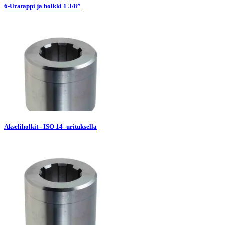
6-Uratappi ja holkki 1 3/8”
Akseliholkit - ISO 14 -urituksella