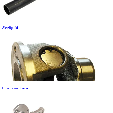
Akseliputki
Hitsattavat nivelet