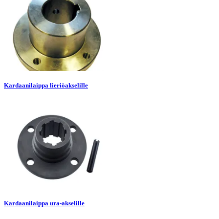
Kardaanilaippa lieriöakselille
Kardaanilaippa ura-akselille