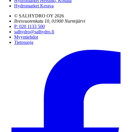
Hydromarket Helsinki, Konala
Hydromarket Kerava
© SALHYDRO OY
2026
Ilvesvuorenkatu 10, 01900 Nurmijärvi
P
:
020 1133 500
salhydro@salhydro.fi
Myyntiehdot
Tietosuoja