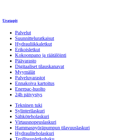
Uratapit
Palvelut
Suunnitteluratkaisut
Hydrauliikkaletkut
Erikoisletkut
Kokoonpano ja räätälöinti
Päävarasto
Digitaaliset tilauskanavat
Myymälät
Palveluvarastot
Ennakoiva kartoitus
Enerpac-huolto
24h päivystys
Tekninen tuki
Sylinterilaskuri
Sähköteholaskuri
Virtausnopeuslaskuri
Hammaspyöräpumpun tilavuuslaskuri
Hydrauliteholaskuri
Teollisuusletkuhaku