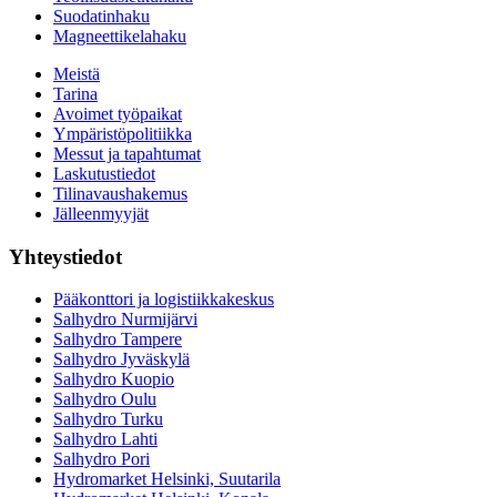
Suodatinhaku
Magneettikelahaku
Meistä
Tarina
Avoimet työpaikat
Ympäristöpolitiikka
Messut ja tapahtumat
Laskutustiedot
Tilinavaushakemus
Jälleenmyyjät
Yhteystiedot
Pääkonttori ja logistiikkakeskus
Salhydro Nurmijärvi
Salhydro Tampere
Salhydro Jyväskylä
Salhydro Kuopio
Salhydro Oulu
Salhydro Turku
Salhydro Lahti
Salhydro Pori
Hydromarket Helsinki, Suutarila