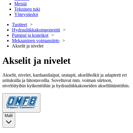
Meistä
Tekninen tuki
Yhteystiedot
Tuotteet
Hydrauliikkakomponentit
Pumput ja koneikot
Mekaaninen voimansiirto
Akselit ja nivelet
Akselit ja nivelet
Akselit, nivelet, kardaanilaipat, uratapit, akseliholkit ja adapterit eri
urituksilla ja liitostavoilla. Soveltuvat mm. voiman siirtoon,
nivelöityihin kytkentöihin ja hydrauliikkakoneiden akseliliitäntöihin.
Malli