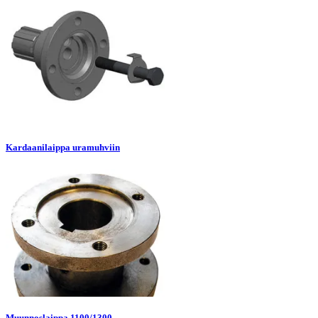
Kardaanilaippa uramuhviin
Muunnoslaippa 1100/1300