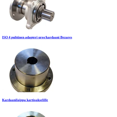
ISO 4 pulttinen adapteri uros/kardaani Bezares
Kardaanilaippa kartioakselille