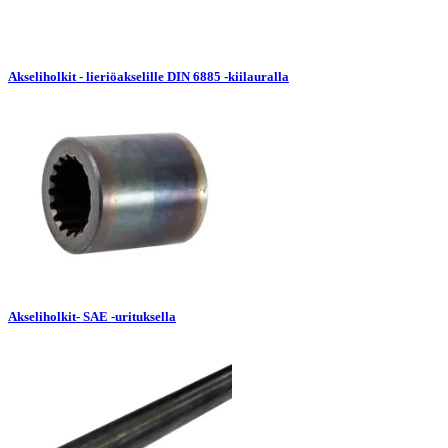
Akseliholkit - lieriöakselille DIN 6885 -kiilauralla
Akseliholkit- SAE -urituksella