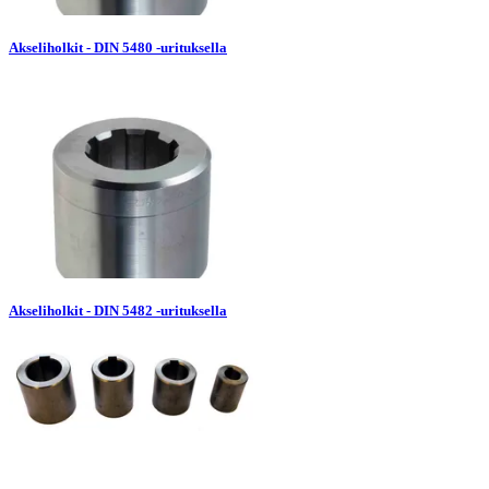
Akseliholkit - DIN 5480 -urituksella
Akseliholkit - DIN 5482 -urituksella