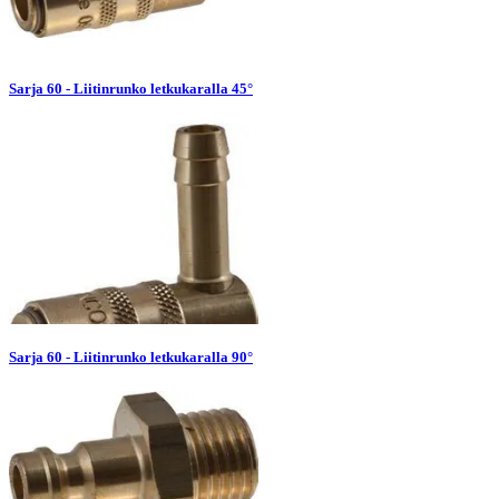
Sarja 60 - Liitinrunko letkukaralla 45°
Sarja 60 - Liitinrunko letkukaralla 90°