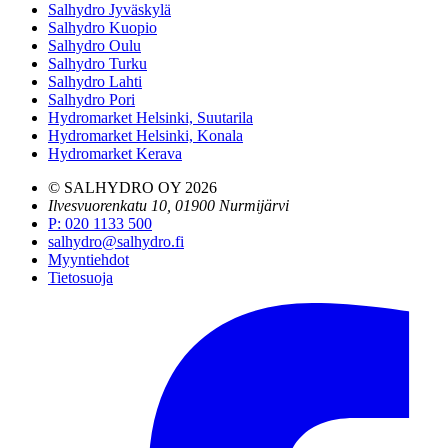
Salhydro Jyväskylä
Salhydro Kuopio
Salhydro Oulu
Salhydro Turku
Salhydro Lahti
Salhydro Pori
Hydromarket Helsinki, Suutarila
Hydromarket Helsinki, Konala
Hydromarket Kerava
© SALHYDRO OY
2026
Ilvesvuorenkatu 10, 01900 Nurmijärvi
P
:
020 1133 500
salhydro@salhydro.fi
Myyntiehdot
Tietosuoja