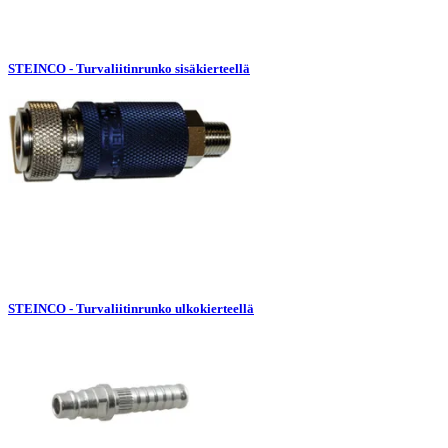
STEINCO - Turvaliitinrunko sisäkierteellä
STEINCO - Turvaliitinrunko ulkokierteellä