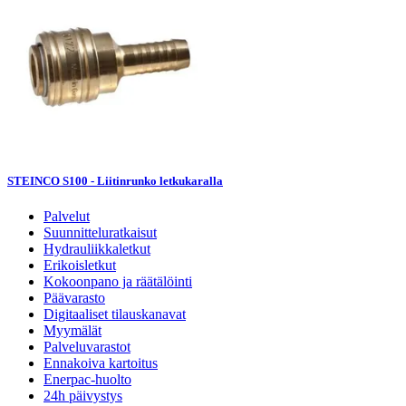
STEINCO S100 - Liitinrunko letkukaralla
Palvelut
Suunnitteluratkaisut
Hydrauliikkaletkut
Erikoisletkut
Kokoonpano ja räätälöinti
Päävarasto
Digitaaliset tilauskanavat
Myymälät
Palveluvarastot
Ennakoiva kartoitus
Enerpac-huolto
24h päivystys