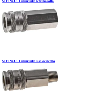
STEINCO - Liitinrunko letkukaralla
STEINCO - Liitinrunko sisäkierteellä