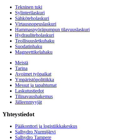
Tekninen tuki
Sylinterilaskuri
Sähköteholaskuri
Virtausnopeuslaskuri
Hammaspyöräpumpun tilavuuslaskuri
Hydrauliteholaskuri
Teollisuusletkuhaku
Suodatinhaku
Magneettikelahaku
Meistä
Tarina
Avoimet työpaikat
Ympäristöpolitiikka
Messut ja tapahtumat
Laskutustiedot
Tilinavaushakemus
Jälleenmyyjät
Yhteystiedot
Pääkonttori ja logistiikkakeskus
Salhydro Nurmijärvi
Salhydro Tampere