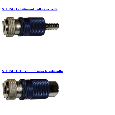
STEINCO - Liitinrunko ulkokierteellä
STEINCO - Turvaliitinrunko letkukaralla