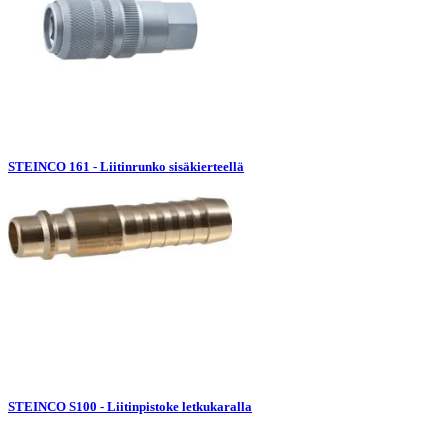
STEINCO 161 - Liitinrunko sisäkierteellä
STEINCO S100 - Liitinpistoke letkukaralla