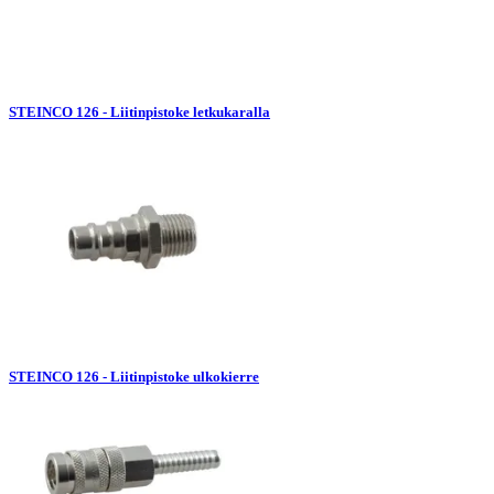
STEINCO 126 - Liitinpistoke letkukaralla
STEINCO 126 - Liitinpistoke ulkokierre