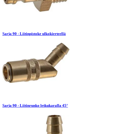
Sarja 90 - Liitinpistoke ulkokierteellä
Sarja 90 - Liitinrunko letkukaralla 45°