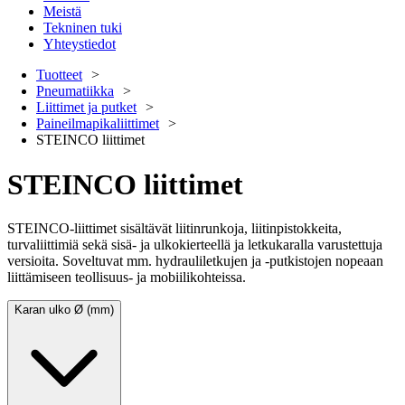
Meistä
Tekninen tuki
Yhteystiedot
Tuotteet
Pneumatiikka
Liittimet ja putket
Paineilmapikaliittimet
STEINCO liittimet
STEINCO liittimet
STEINCO-liittimet sisältävät liitinrunkoja, liitinpistokkeita,
turvaliittimiä sekä sisä- ja ulkokierteellä ja letkukaralla varustettuja
versioita. Soveltuvat mm. hydrauliletkujen ja -putkistojen nopeaan
liittämiseen teollisuus- ja mobiilikohteissa.
Karan ulko Ø (mm)