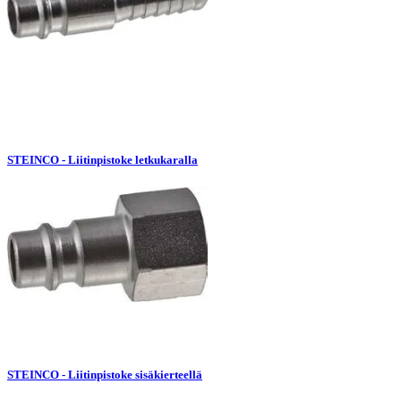
STEINCO - Liitinpistoke letkukaralla
STEINCO - Liitinpistoke sisäkierteellä