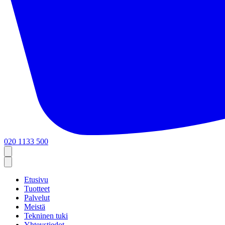
020 1133 500
Etusivu
Tuotteet
Palvelut
Meistä
Tekninen tuki
Yhteystiedot