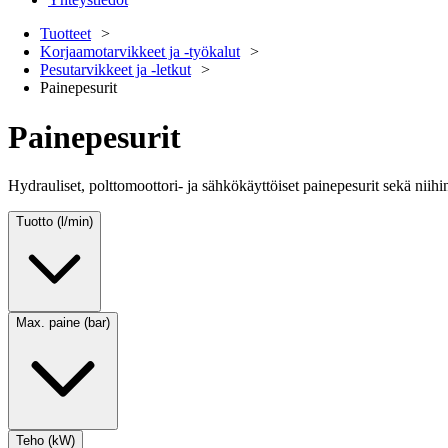
Tuotteet
Korjaamotarvikkeet ja -työkalut
Pesutarvikkeet ja -letkut
Painepesurit
Painepesurit
Hydrauliset, polttomoottori- ja sähkökäyttöiset painepesurit sekä niihin
Tuotto (l/min)
Max. paine (bar)
Teho (kW)