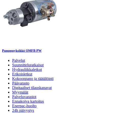
Pumppuyksikkö OMFB PW
Palvelut
Suunnitteluratkaisut
Hydrauliikkaletkut
Erikoisletkut
Kokoonpano ja räätälöinti
Päävarasto
Digitaaliset tilauskanavat
Myymälät
Palveluvarastot
Ennakoiva kartoitus
Enerpac-huolto
24h päivystys