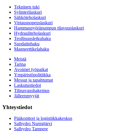
Tekninen tuki
Sylinterilaskuri
Sähköteholaskuri
Virtausnopeuslaskuri
Hammaspyöräpumpun tilavuuslaskuri
Hydrauliteholaskuri
Teollisuusletkuhaku
Suodatinhaku
Magneettikelahaku
Meistä
Tarina
Avoimet työpaikat
Ympäristöpolitiikka
Messut ja tapahtumat
Laskutustiedot
Tilinavaushakemus
Jälleenmyyjät
Yhteystiedot
Pääkonttori ja logistiikkakeskus
Salhydro Nurmijärvi
Salhydro Tampere