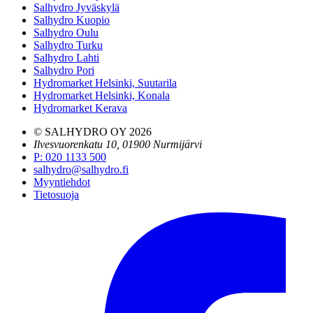
Salhydro Jyväskylä
Salhydro Kuopio
Salhydro Oulu
Salhydro Turku
Salhydro Lahti
Salhydro Pori
Hydromarket Helsinki, Suutarila
Hydromarket Helsinki, Konala
Hydromarket Kerava
© SALHYDRO OY
2026
Ilvesvuorenkatu 10, 01900 Nurmijärvi
P
:
020 1133 500
salhydro@salhydro.fi
Myyntiehdot
Tietosuoja