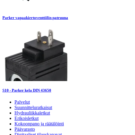
Parker vapaakiertoventtiilin patruuna
S10 - Parker kela DIN 43650
Palvelut
Suunnitteluratkaisut
Hydrauliikkaletkut
Erikoisletkut
Kokoonpano ja räätälöinti
Päävarasto
Digitaaliset tilauskanavat