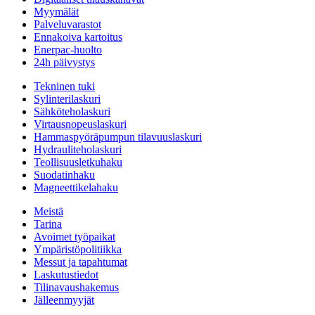
Myymälät
Palveluvarastot
Ennakoiva kartoitus
Enerpac-huolto
24h päivystys
Tekninen tuki
Sylinterilaskuri
Sähköteholaskuri
Virtausnopeuslaskuri
Hammaspyöräpumpun tilavuuslaskuri
Hydrauliteholaskuri
Teollisuusletkuhaku
Suodatinhaku
Magneettikelahaku
Meistä
Tarina
Avoimet työpaikat
Ympäristöpolitiikka
Messut ja tapahtumat
Laskutustiedot
Tilinavaushakemus
Jälleenmyyjät