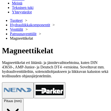
Meistä
Tekninen tuki
Yhteystiedot
Tuotteet
Hydrauliikkakomponentit
Venttiilit
Patruunaventtiilit
Magneettikelat
Magneettikelat
Magneettikelat eri liitäntä- ja jännitevaihtoehtoina, kuten DIN
43650-, AMP-Junior- ja Deutsch DT4 -versioina. Soveltuvat mm.
hydrauliventtiileihin, solenoidiohjaukseen ja liikkuvan kaluston sekä
teollisuuden ohjausjärjestelmiin.
Pituus (mm)