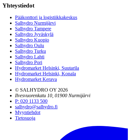
Yhteystiedot
Pääkonttori ja logistiikkakeskus
Salhydro Nurmijärvi
Salhydro Tampere
Salhydro Jyväskylä
Salhydro Kuopio
Salhydro Oulu
Salhydro Turku
Salhydro Lahti
Salhydro Pori
Hydromarket Helsinki, Suutarila
Hydromarket Helsinki, Konala
Hydromarket Kerava
© SALHYDRO OY
2026
Ilvesvuorenkatu 10, 01900 Nurmijärvi
P
:
020 1133 500
salhydro@salhydro.fi
Myyntiehdot
Tietosuoja