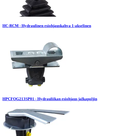
HC-RCM - Hydraulinen esiohjauskahva 1-akselinen
HPCFOG213SP01 - Hydrauliikan esiohjaus jalkapoljin