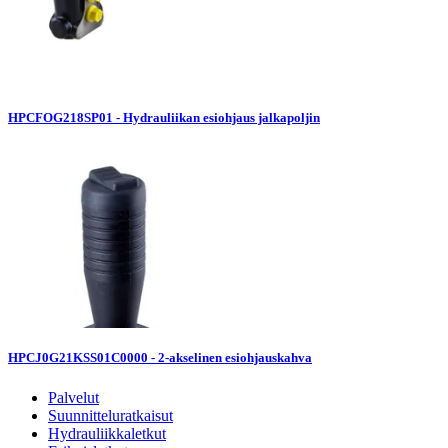
HPCFOG218SP01 - Hydrauliikan esiohjaus jalkapoljin
HPCJ0G21KSS01C0000 - 2-akselinen esiohjauskahva
Palvelut
Suunnitteluratkaisut
Hydrauliikkaletkut