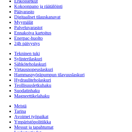
Erikoisletkut
Kokoonpano ja räätälöinti
Päävarasto
Digitaaliset tilauskanavat
Myymälät
Palveluvarastot
Ennakoiva kartoitus
Enerpac-huolto
24h päivystys
Tekninen tuki
Sylinterilaskuri
Sähköteholaskuri
Virtausnopeuslaskuri
Hammaspyöräpumpun tilavuuslaskuri
Hydrauliteholaskuri
Teollisuusletkuhaku
Suodatinhaku
Magneettikelahaku
Meistä
Tarina
Avoimet työpaikat
Ympäristöpolitiikka
Messut ja tapahtumat