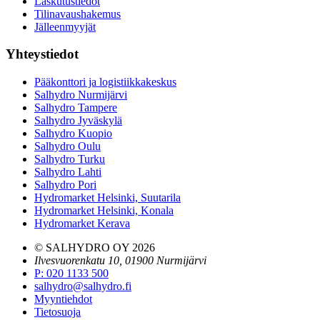
Laskutustiedot
Tilinavaushakemus
Jälleenmyyjät
Yhteystiedot
Pääkonttori ja logistiikkakeskus
Salhydro Nurmijärvi
Salhydro Tampere
Salhydro Jyväskylä
Salhydro Kuopio
Salhydro Oulu
Salhydro Turku
Salhydro Lahti
Salhydro Pori
Hydromarket Helsinki, Suutarila
Hydromarket Helsinki, Konala
Hydromarket Kerava
© SALHYDRO OY
2026
Ilvesvuorenkatu 10, 01900 Nurmijärvi
P
:
020 1133 500
salhydro@salhydro.fi
Myyntiehdot
Tietosuoja