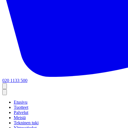
020 1133 500
Etusivu
Tuotteet
Palvelut
Meistä
Tekninen tuki
Yhteystiedot