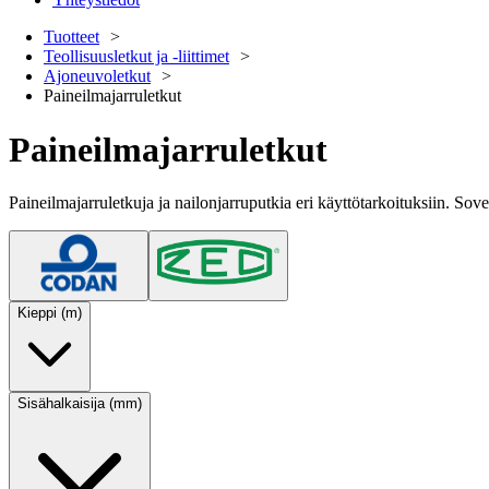
Tuotteet
Teollisuusletkut ja -liittimet
Ajoneuvoletkut
Paineilmajarruletkut
Paineilmajarruletkut
Paineilmajarruletkuja ja nailonjarruputkia eri käyttötarkoituksiin. So
Kieppi (m)
Sisähalkaisija (mm)