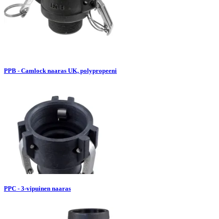
PPB - Camlock naaras UK, polypropeeni
PPC - 3-vipuinen naaras