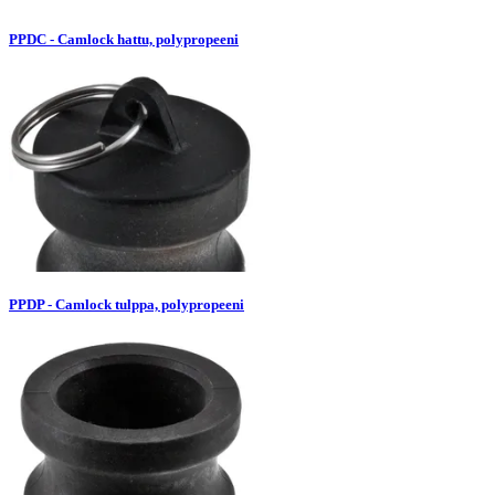
PPDC - Camlock hattu, polypropeeni
PPDP - Camlock tulppa, polypropeeni