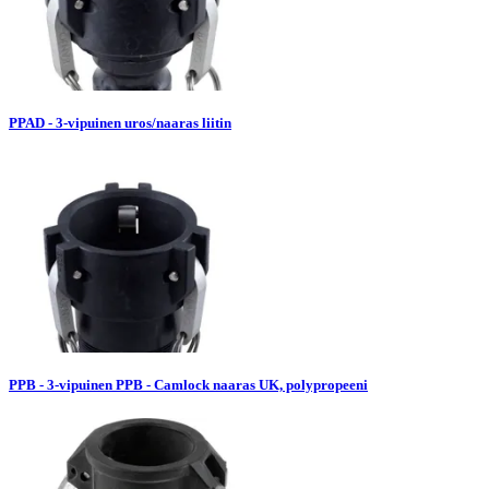
PPAD - 3-vipuinen uros/naaras liitin
PPB - 3-vipuinen PPB - Camlock naaras UK, polypropeeni