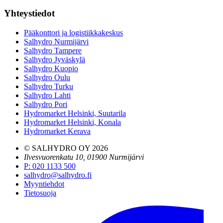
Yhteystiedot
Pääkonttori ja logistiikkakeskus
Salhydro Nurmijärvi
Salhydro Tampere
Salhydro Jyväskylä
Salhydro Kuopio
Salhydro Oulu
Salhydro Turku
Salhydro Lahti
Salhydro Pori
Hydromarket Helsinki, Suutarila
Hydromarket Helsinki, Konala
Hydromarket Kerava
© SALHYDRO OY
2026
Ilvesvuorenkatu 10, 01900 Nurmijärvi
P
:
020 1133 500
salhydro@salhydro.fi
Myyntiehdot
Tietosuoja