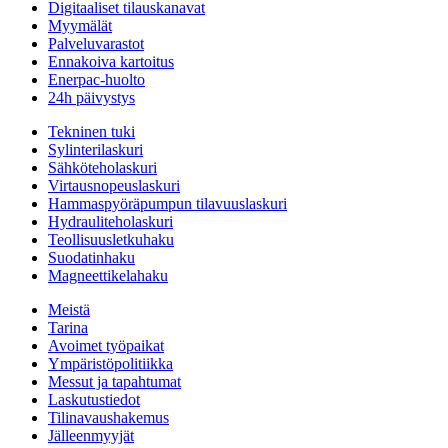
Digitaaliset tilauskanavat
Myymälät
Palveluvarastot
Ennakoiva kartoitus
Enerpac-huolto
24h päivystys
Tekninen tuki
Sylinterilaskuri
Sähköteholaskuri
Virtausnopeuslaskuri
Hammaspyöräpumpun tilavuuslaskuri
Hydrauliteholaskuri
Teollisuusletkuhaku
Suodatinhaku
Magneettikelahaku
Meistä
Tarina
Avoimet työpaikat
Ympäristöpolitiikka
Messut ja tapahtumat
Laskutustiedot
Tilinavaushakemus
Jälleenmyyjät