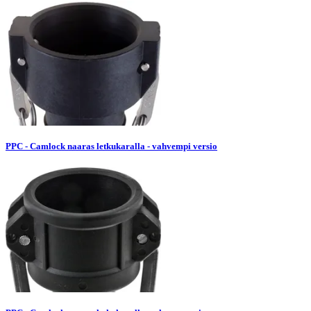
PPC - Camlock naaras letkukaralla - vahvempi versio