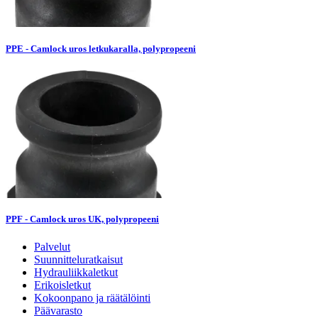
PPE - Camlock uros letkukaralla, polypropeeni
PPF - Camlock uros UK, polypropeeni
Palvelut
Suunnitteluratkaisut
Hydrauliikkaletkut
Erikoisletkut
Kokoonpano ja räätälöinti
Päävarasto