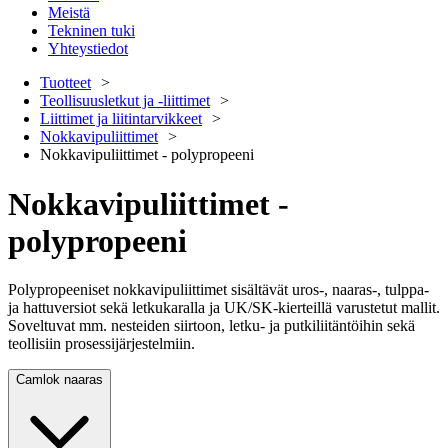
Meistä
Tekninen tuki
Yhteystiedot
Tuotteet
Teollisuusletkut ja -liittimet
Liittimet ja liitintarvikkeet
Nokkavipuliittimet
Nokkavipuliittimet - polypropeeni
Nokkavipuliittimet -
polypropeeni
Polypropeeniset nokkavipuliittimet sisältävät uros-, naaras-, tulppa-
ja hattuversiot sekä letkukaralla ja UK/SK-kierteillä varustetut mallit.
Soveltuvat mm. nesteiden siirtoon, letku- ja putkiliitäntöihin sekä
teollisiin prosessijärjestelmiin.
Camlok naaras