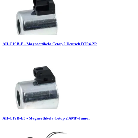
AH-C19B-E - Magneettikela Cetop 2 Deutsch DT04-2P
AH-C19B-E3 - Magneettikela Cetop 2 AMP-Junior