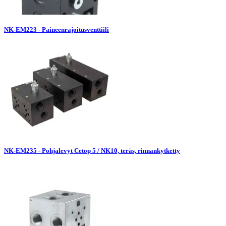
NK-EM223 - Paineenrajoitusventtiili
NK-EM235 - Pohjalevyt Cetop 5 / NK10, teräs, rinnankytketty