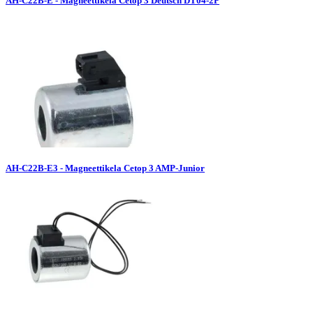
AH-C22B-E - Magneettikela Cetop 3 Deutsch DT04-2P
AH-C22B-E3 - Magneettikela Cetop 3 AMP-Junior