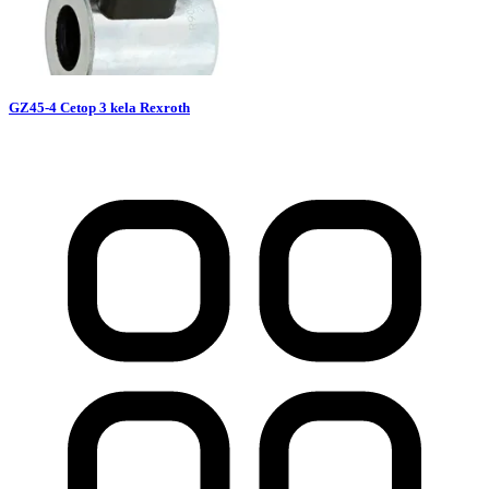
GZ45-4 Cetop 3 kela Rexroth