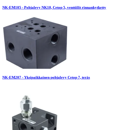
NK-EM105 - Pohjalevy NK10, Cetop 5, venttiilit rinnankytketty
NK-EM207 - Yksipaikkainen pohjalevy Cetop 7, teräs