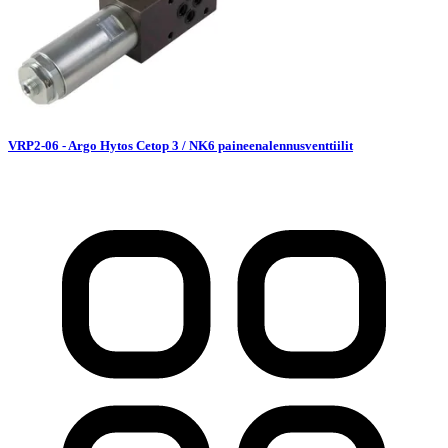
VRP2-06 - Argo Hytos Cetop 3 / NK6 paineenalennusventtiilit