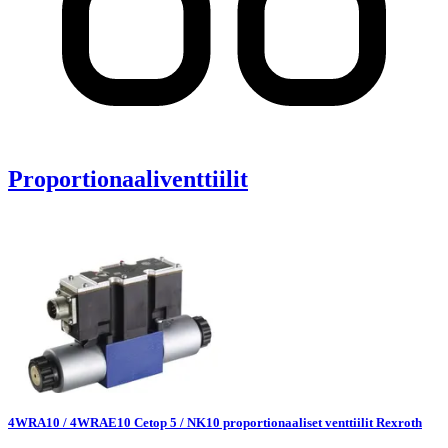
Proportionaaliventtiilit
4WRA10 / 4WRAE10 Cetop 5 / NK10 proportionaaliset venttiilit Rexroth