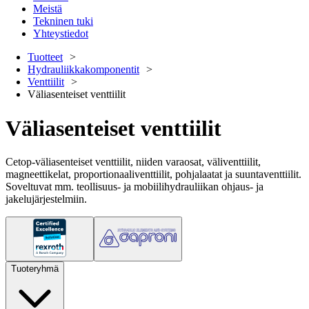
Meistä
Tekninen tuki
Yhteystiedot
Tuotteet
Hydrauliikkakomponentit
Venttiilit
Väliasenteiset venttiilit
Väliasenteiset venttiilit
Cetop-väliasenteiset venttiilit, niiden varaosat, väliventtiilit,
magneettikelat, proportionaaliventtiilit, pohjalaatat ja suuntaventtiilit.
Soveltuvat mm. teollisuus- ja mobiilihydrauliikan ohjaus- ja
jakelujärjestelmiin.
Tuoteryhmä