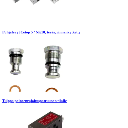
Pohjalevyt Cetop 5 / NK10, teräs, rinnankytketty
Tulppa paineenrajoituspatruunan tilalle