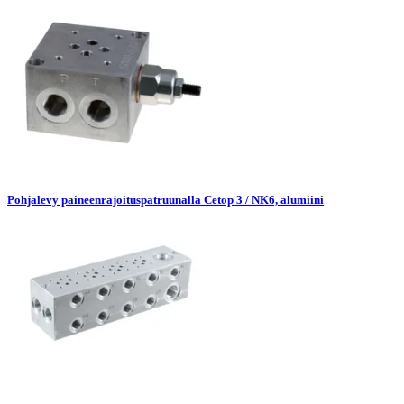
Pohjalevy paineenrajoituspatruunalla Cetop 3 / NK6, alumiini