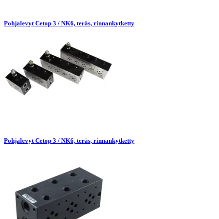
Pohjalevyt Cetop 3 / NK6, teräs, rinnankytketty
Pohjalevyt Cetop 3 / NK6, teräs, rinnankytketty