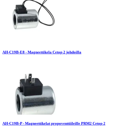
AH-C19B-E8 - Magneettikela Cetop 2 johdoilla
AH-C19B-P - Magneettikelat propoventtiileille PRM2 Cetop 2