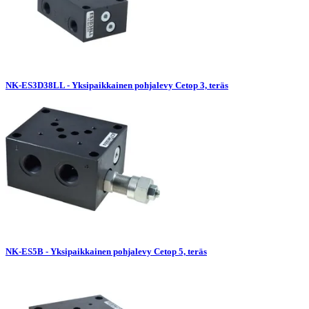
NK-ES3D38LL - Yksipaikkainen pohjalevy Cetop 3, teräs
NK-ES5B - Yksipaikkainen pohjalevy Cetop 5, teräs