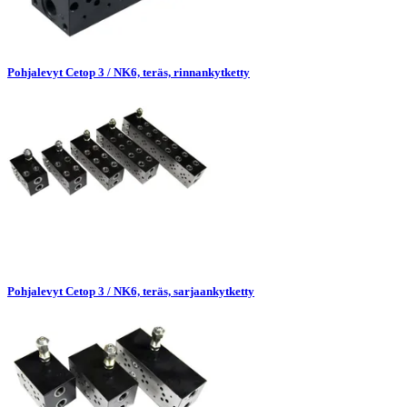
Pohjalevyt Cetop 3 / NK6, teräs, rinnankytketty
Pohjalevyt Cetop 3 / NK6, teräs, sarjaankytketty