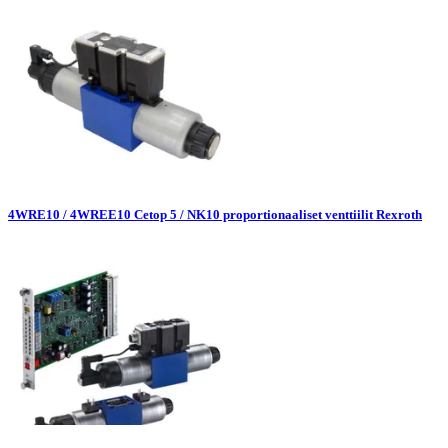
4WRE10 / 4WREE10 Cetop 5 / NK10 proportionaaliset venttiilit Rexroth