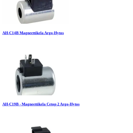
AH-C14B Magneettikela Argo-Hytos
AH-C19B - Magneettikela Cetop 2 Argo-Hytos