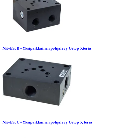
NK-ES5B - Yksipaikkainen pohjalevy Cetop 5,teräs
NK-ES5C - Yksipaikkainen pohjalevy Cetop 5, teräs