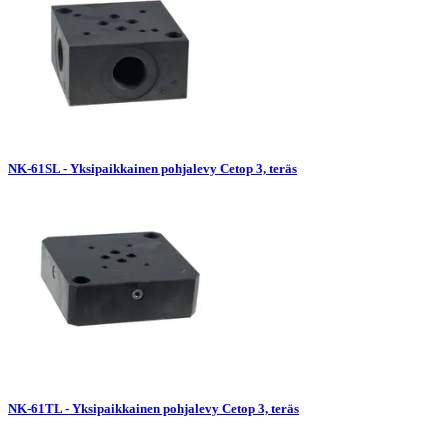
NK-61SL - Yksipaikkainen pohjalevy Cetop 3, teräs
NK-61TL - Yksipaikkainen pohjalevy Cetop 3, teräs