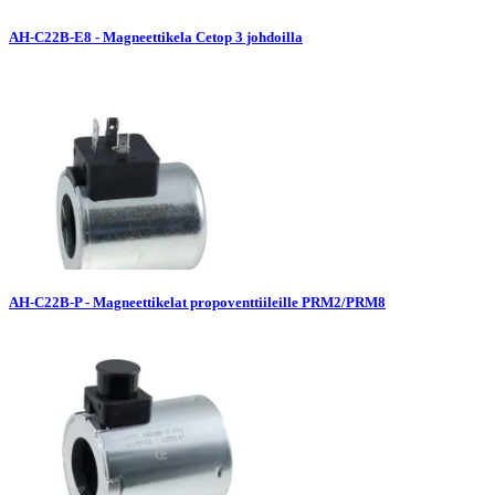
AH-C22B-E8 - Magneettikela Cetop 3 johdoilla
AH-C22B-P - Magneettikelat propoventtiileille PRM2/PRM8