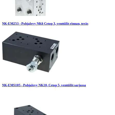
NK-EM253 - Pohjalevy NK6 Cetop 3, venttiilit rinnan, teräs
NK-EMS105 - Pohjalevy NK10, Cetop 5, venttiilit sarjassa