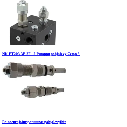
NK-ET203-3F-2F - 2-Pumppu pohjalevy Cetop 3
Paineenrajoituspatruunat pohjalevyihin