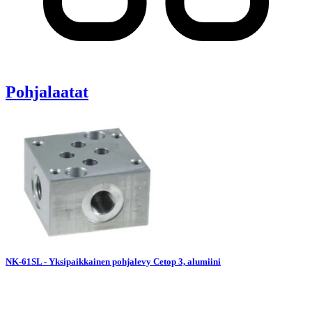
Pohjalaatat
NK-61SL - Yksipaikkainen pohjalevy Cetop 3, alumiini