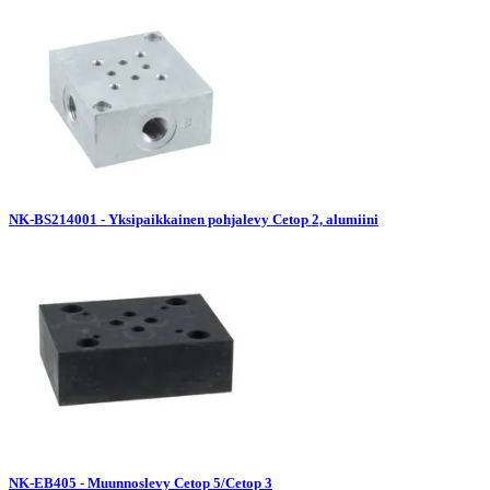
NK-BS214001 - Yksipaikkainen pohjalevy Cetop 2, alumiini
NK-EB405 - Muunnoslevy Cetop 5/Cetop 3