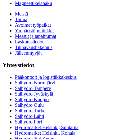
Magneettikelahaku
Meistä
Tarina
Avoimet työpaikat
Ympäristöpolitiikka
Messut ja tapahtumat
Laskutustiedot
Tilinavaushakemus
Jälleenmyyjät
Yhteystiedot
Pääkonttori ja logistiikkakeskus
Salhydro Nurmijärvi
Salhydro Tampere
Salhydro Jyväskylä
Salhydro Kuopio
Salhydro Oulu
Salhydro Turku
Salhydro Lahti
Salhydro Pori
Hydromarket Helsinki, Suutarila
Hydromarket Helsinki, Konala
Hydromarket Kerava