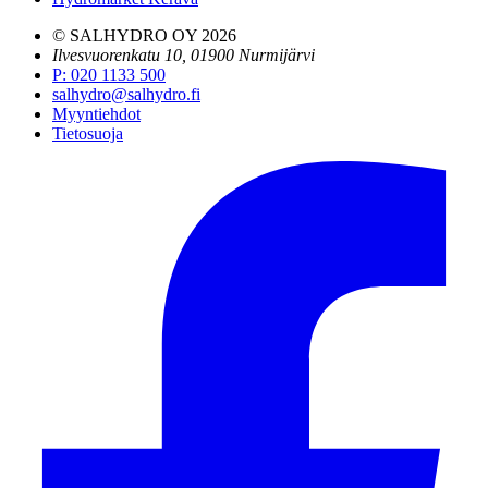
© SALHYDRO OY
2026
Ilvesvuorenkatu 10, 01900 Nurmijärvi
P
:
020 1133 500
salhydro@salhydro.fi
Myyntiehdot
Tietosuoja