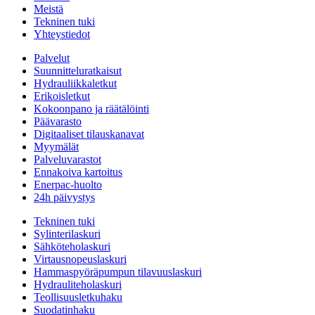
Meistä
Tekninen tuki
Yhteystiedot
Palvelut
Suunnitteluratkaisut
Hydrauliikkaletkut
Erikoisletkut
Kokoonpano ja räätälöinti
Päävarasto
Digitaaliset tilauskanavat
Myymälät
Palveluvarastot
Ennakoiva kartoitus
Enerpac-huolto
24h päivystys
Tekninen tuki
Sylinterilaskuri
Sähköteholaskuri
Virtausnopeuslaskuri
Hammaspyöräpumpun tilavuuslaskuri
Hydrauliteholaskuri
Teollisuusletkuhaku
Suodatinhaku