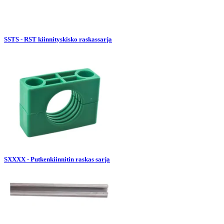
SSTS - RST kiinnityskisko raskassarja
SXXXX - Putkenkiinnitin raskas sarja