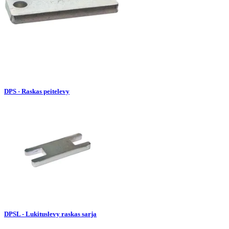
DPS - Raskas peitelevy
DPSL - Lukituslevy raskas sarja