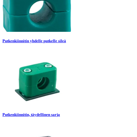
Putkenkiinnitin yhdelle putkelle sileä
Putkenkiinnitin, täydellinen sarja