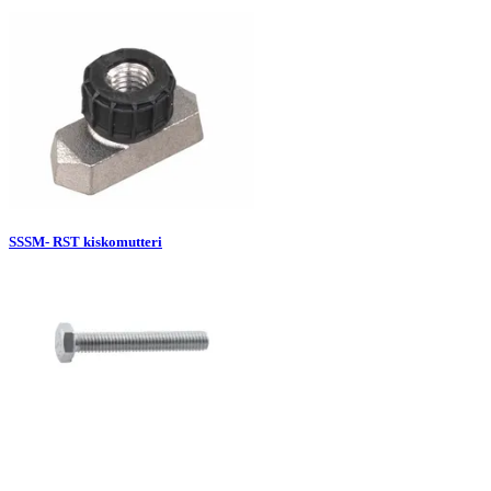
SSSM- RST kiskomutteri