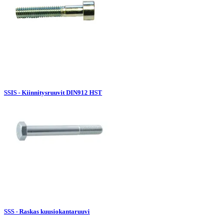
SSIS - Kiinnitysruuvit DIN912 HST
SSS - Raskas kuusiokantaruuvi