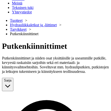
Meistä
Tekninen tuki
Yhteystiedot
Tuotteet
Hydrauliikkaletkut ja -liittimet
Tarvikkeet
Putkenkiinnittimet
Putkenkiinnittimet
Putkenkiinnittimet ja niiden osat yksittäisille ja useammille putkille,
kevyestä raskaisiin sarjoihin sekä eri materiaali- ja
kiinnitysvaihtoehtoihin. Soveltuvat mm. hydrauliputkien, putkistojen
ja letkujen tukemiseen ja kiinnitykseen teollisuudessa.
Sarja