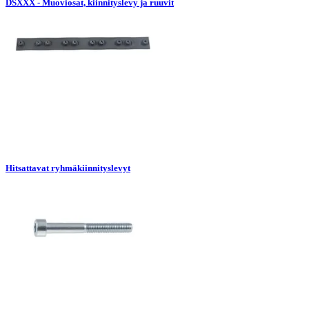
DSXXX - Muoviosat, kiinnityslevy ja ruuvit
Hitsattavat ryhmäkiinnityslevyt