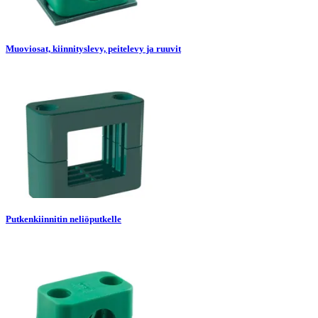
Muoviosat, kiinnityslevy, peitelevy ja ruuvit
Putkenkiinnitin neliöputkelle