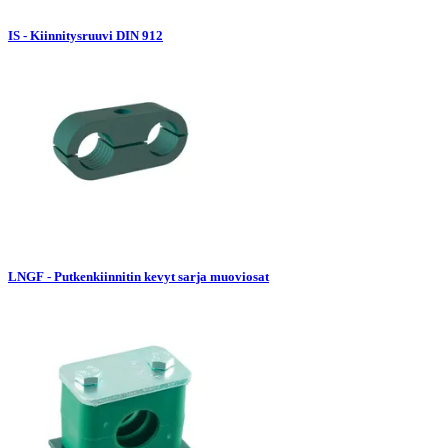
IS - Kiinnitysruuvi DIN 912
LNGF - Putkenkiinnitin kevyt sarja muoviosat