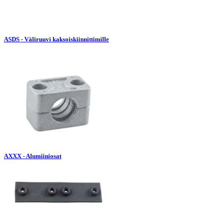
ASDS - Väliruuvi kaksoiskiinnittimille
AXXX - Alumiiniosat