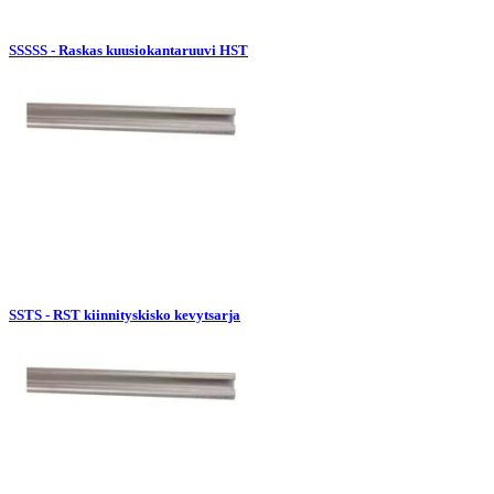
SSSSS - Raskas kuusiokantaruuvi HST
SSTS - RST kiinnityskisko kevytsarja