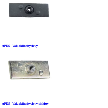
APDS - Vakiokiinnityslevy
APDS - Vakiokiinnityslevy sinkitty