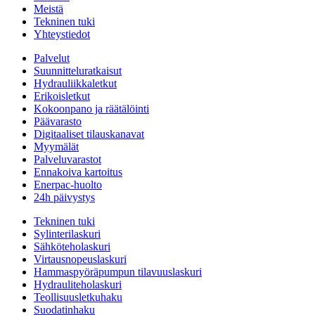
Meistä
Tekninen tuki
Yhteystiedot
Palvelut
Suunnitteluratkaisut
Hydrauliikkaletkut
Erikoisletkut
Kokoonpano ja räätälöinti
Päävarasto
Digitaaliset tilauskanavat
Myymälät
Palveluvarastot
Ennakoiva kartoitus
Enerpac-huolto
24h päivystys
Tekninen tuki
Sylinterilaskuri
Sähköteholaskuri
Virtausnopeuslaskuri
Hammaspyöräpumpun tilavuuslaskuri
Hydrauliteholaskuri
Teollisuusletkuhaku
Suodatinhaku