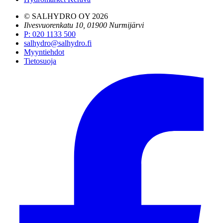
© SALHYDRO OY
2026
Ilvesvuorenkatu 10, 01900 Nurmijärvi
P
:
020 1133 500
salhydro@salhydro.fi
Myyntiehdot
Tietosuoja