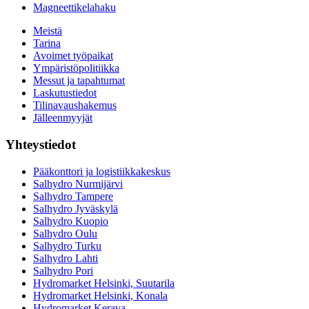
Magneettikelahaku
Meistä
Tarina
Avoimet työpaikat
Ympäristöpolitiikka
Messut ja tapahtumat
Laskutustiedot
Tilinavaushakemus
Jälleenmyyjät
Yhteystiedot
Pääkonttori ja logistiikkakeskus
Salhydro Nurmijärvi
Salhydro Tampere
Salhydro Jyväskylä
Salhydro Kuopio
Salhydro Oulu
Salhydro Turku
Salhydro Lahti
Salhydro Pori
Hydromarket Helsinki, Suutarila
Hydromarket Helsinki, Konala
Hydromarket Kerava