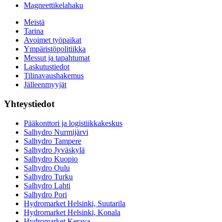
Magneettikelahaku
Meistä
Tarina
Avoimet työpaikat
Ympäristöpolitiikka
Messut ja tapahtumat
Laskutustiedot
Tilinavaushakemus
Jälleenmyyjät
Yhteystiedot
Pääkonttori ja logistiikkakeskus
Salhydro Nurmijärvi
Salhydro Tampere
Salhydro Jyväskylä
Salhydro Kuopio
Salhydro Oulu
Salhydro Turku
Salhydro Lahti
Salhydro Pori
Hydromarket Helsinki, Suutarila
Hydromarket Helsinki, Konala
Hydromarket Kerava