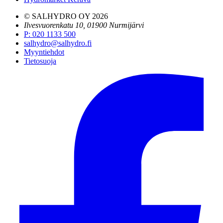
© SALHYDRO OY
2026
Ilvesvuorenkatu 10, 01900 Nurmijärvi
P
:
020 1133 500
salhydro@salhydro.fi
Myyntiehdot
Tietosuoja