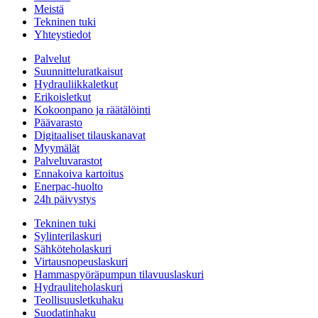
Meistä
Tekninen tuki
Yhteystiedot
Palvelut
Suunnitteluratkaisut
Hydrauliikkaletkut
Erikoisletkut
Kokoonpano ja räätälöinti
Päävarasto
Digitaaliset tilauskanavat
Myymälät
Palveluvarastot
Ennakoiva kartoitus
Enerpac-huolto
24h päivystys
Tekninen tuki
Sylinterilaskuri
Sähköteholaskuri
Virtausnopeuslaskuri
Hammaspyöräpumpun tilavuuslaskuri
Hydrauliteholaskuri
Teollisuusletkuhaku
Suodatinhaku