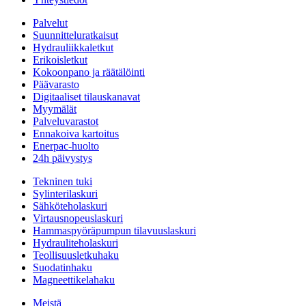
Palvelut
Suunnitteluratkaisut
Hydrauliikkaletkut
Erikoisletkut
Kokoonpano ja räätälöinti
Päävarasto
Digitaaliset tilauskanavat
Myymälät
Palveluvarastot
Ennakoiva kartoitus
Enerpac-huolto
24h päivystys
Tekninen tuki
Sylinterilaskuri
Sähköteholaskuri
Virtausnopeuslaskuri
Hammaspyöräpumpun tilavuuslaskuri
Hydrauliteholaskuri
Teollisuusletkuhaku
Suodatinhaku
Magneettikelahaku
Meistä