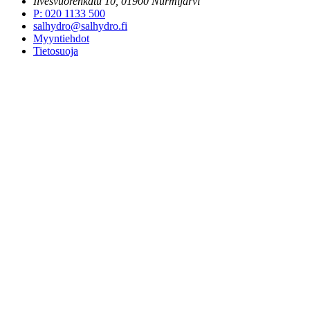
Ilvesvuorenkatu 10, 01900 Nurmijärvi
P
:
020 1133 500
salhydro@salhydro.fi
Myyntiehdot
Tietosuoja