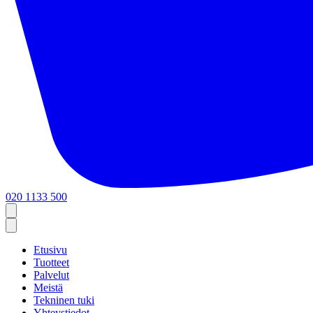
020 1133 500
Etusivu
Tuotteet
Palvelut
Meistä
Tekninen tuki
Yhteystiedot