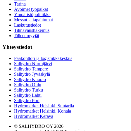
Tarina
Avoimet työpaikat
Ympäristöpolitiikka
Messut ja tapahtumat
Laskutustiedot
Tilinavaushakemus
Jälleenmyyjät
Yhteystiedot
Pääkonttori ja logistiikkakeskus
Salhydro Nurmijärvi
Salhydro Tampere
Salhydro Jyväskylä
Salhydro Kuopio
Salhydro Oulu
Salhydro Turku
Salhydro Lahti
Salhydro Pori
Hydromarket Helsinki, Suutarila
Hydromarket Helsinki, Konala
Hydromarket Kerava
© SALHYDRO OY
2026