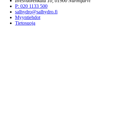
Ilvesvuorenkatu 10, 01900 Nurmijärvi
P
:
020 1133 500
salhydro@salhydro.fi
Myyntiehdot
Tietosuoja