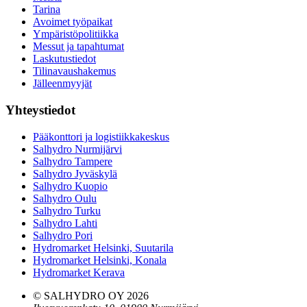
Tarina
Avoimet työpaikat
Ympäristöpolitiikka
Messut ja tapahtumat
Laskutustiedot
Tilinavaushakemus
Jälleenmyyjät
Yhteystiedot
Pääkonttori ja logistiikkakeskus
Salhydro Nurmijärvi
Salhydro Tampere
Salhydro Jyväskylä
Salhydro Kuopio
Salhydro Oulu
Salhydro Turku
Salhydro Lahti
Salhydro Pori
Hydromarket Helsinki, Suutarila
Hydromarket Helsinki, Konala
Hydromarket Kerava
© SALHYDRO OY
2026