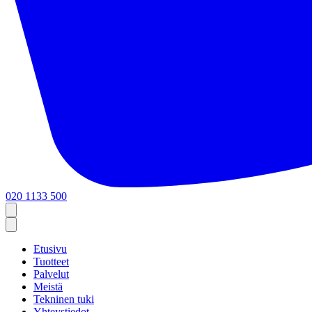
020 1133 500
Etusivu
Tuotteet
Palvelut
Meistä
Tekninen tuki
Yhteystiedot