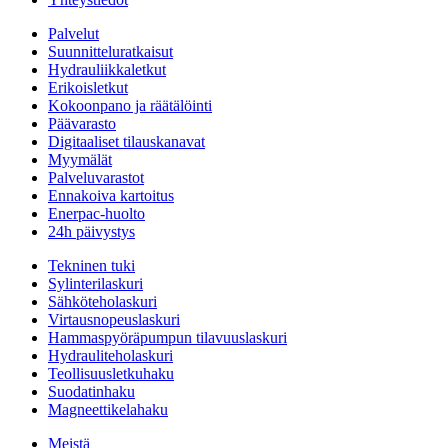
Palvelut
Suunnitteluratkaisut
Hydrauliikkaletkut
Erikoisletkut
Kokoonpano ja räätälöinti
Päävarasto
Digitaaliset tilauskanavat
Myymälät
Palveluvarastot
Ennakoiva kartoitus
Enerpac-huolto
24h päivystys
Tekninen tuki
Sylinterilaskuri
Sähköteholaskuri
Virtausnopeuslaskuri
Hammaspyöräpumpun tilavuuslaskuri
Hydrauliteholaskuri
Teollisuusletkuhaku
Suodatinhaku
Magneettikelahaku
Meistä