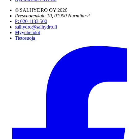
© SALHYDRO OY
2026
Ilvesvuorenkatu 10, 01900 Nurmijärvi
P
:
020 1133 500
salhydro@salhydro.fi
Myyntiehdot
Tietosuoja