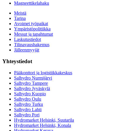
Magneettikelahaku
Meistä
Tarina
Avoimet työpaikat
Ympäristöpolitiikka
Messut ja tapahtumat
Laskutustiedot
Tilinavaushakemus
Jälleenmyyjät
Yhteystiedot
Pääkonttori ja logistiikkakeskus
Salhydro Nurmijärvi
Salhydro Tampere
Salhydro Jyväskylä
Salhydro Kuopio
Salhydro Oulu
Salhydro Turku
Salhydro Lahti
Salhydro Pori
Hydromarket Helsinki, Suutarila
Hydromarket Helsinki, Konala
Hydromarket Kerava