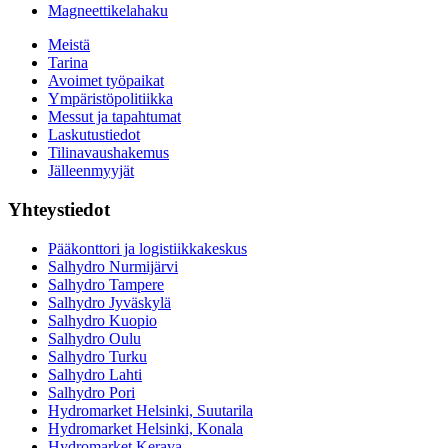
Magneettikelahaku
Meistä
Tarina
Avoimet työpaikat
Ympäristöpolitiikka
Messut ja tapahtumat
Laskutustiedot
Tilinavaushakemus
Jälleenmyyjät
Yhteystiedot
Pääkonttori ja logistiikkakeskus
Salhydro Nurmijärvi
Salhydro Tampere
Salhydro Jyväskylä
Salhydro Kuopio
Salhydro Oulu
Salhydro Turku
Salhydro Lahti
Salhydro Pori
Hydromarket Helsinki, Suutarila
Hydromarket Helsinki, Konala
Hydromarket Kerava