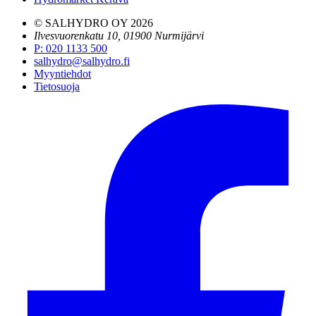
© SALHYDRO OY
2026
Ilvesvuorenkatu 10, 01900 Nurmijärvi
P
:
020 1133 500
salhydro@salhydro.fi
Myyntiehdot
Tietosuoja