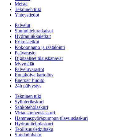
Meistä
Tekninen tuki
Yhteystiedot
Palvelut
Suunnitteluratkaisut
Hydrauliikkaletkut
Erikoisletkut
Kokoonpano ja räätälöinti
Päävarasto
Digitaaliset tilauskanavat
Myymälät
Palveluvarastot
Ennakoiva kartoitus
Enerpac-huolto
24h päivystys
Tekninen tuki
Sylinterilaskuri
Sähköteholaskuri
Virtausnopeuslaskuri
Hammaspyöräpumpun tilavuuslaskuri
Hydrauliteholaskuri
Teollisuusletkuhaku
Suodatinhaku