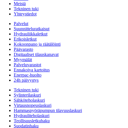
Meistä
Tekninen tuki
Yhteystiedot
Palvelut
Suunnitteluratkaisut
Hydrauliikkaletkut
Erikoisletkut
Kokoonpano ja räätälöinti
Päävarasto
Digitaaliset tilauskanavat
Myymälät
Palveluvarastot
Ennakoiva kartoitus
Enerpac-huolto
24h päivystys
Tekninen tuki
Sylinterilaskuri
Sähköteholaskuri
Virtausnopeuslaskuri
Hammaspyöräpumpun tilavuuslaskuri
Hydrauliteholaskuri
Teollisuusletkuhaku
Suodatinhaku