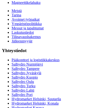
Magneettikelahaku
Meistä
Tarina
Avoimet työpaikat
Ympäristöpolitiikka
Messut ja tapahtumat
Laskutustiedot
Tilinavaushakemus
Jälleenmyyjät
Yhteystiedot
Pääkonttori ja logistiikkakeskus
Salhydro Nurmijärvi
Salhydro Tampere
Salhydro Jyväskylä
Salhydro Kuopio
Salhydro Oulu
Salhydro Turku
Salhydro Lahti
Salhydro Pori
Hydromarket Helsinki, Suutarila
Hydromarket Helsinki, Konala
Hydromarket Kerava