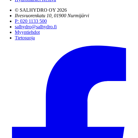
© SALHYDRO OY
2026
Ilvesvuorenkatu 10, 01900 Nurmijärvi
P
:
020 1133 500
salhydro@salhydro.fi
Myyntiehdot
Tietosuoja