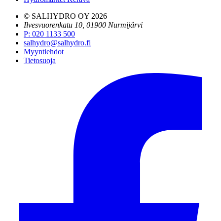
© SALHYDRO OY
2026
Ilvesvuorenkatu 10, 01900 Nurmijärvi
P
:
020 1133 500
salhydro@salhydro.fi
Myyntiehdot
Tietosuoja