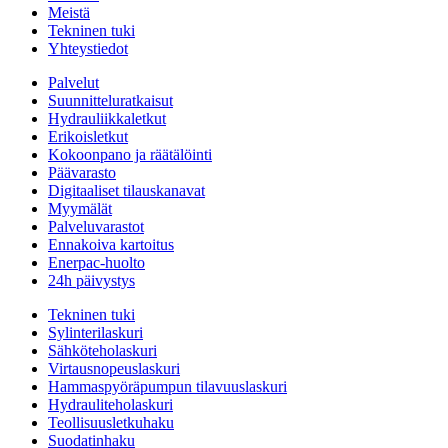
Meistä
Tekninen tuki
Yhteystiedot
Palvelut
Suunnitteluratkaisut
Hydrauliikkaletkut
Erikoisletkut
Kokoonpano ja räätälöinti
Päävarasto
Digitaaliset tilauskanavat
Myymälät
Palveluvarastot
Ennakoiva kartoitus
Enerpac-huolto
24h päivystys
Tekninen tuki
Sylinterilaskuri
Sähköteholaskuri
Virtausnopeuslaskuri
Hammaspyöräpumpun tilavuuslaskuri
Hydrauliteholaskuri
Teollisuusletkuhaku
Suodatinhaku