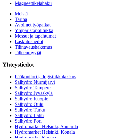
Magneettikelahaku
Meistä
Tarina
Avoimet työpaikat
Ympäristöpolitiikka
Messut ja tapahtumat
Laskutustiedot
Tilinavaushakemus
Jälleenmyyjät
Yhteystiedot
Pääkonttori ja logistiikkakeskus
Salhydro Nurmijärvi
Salhydro Tampere
Salhydro Jyväskylä
Salhydro Kuopio
Salhydro Oulu
Salhydro Turku
Salhydro Lahti
Salhydro Pori
Hydromarket Helsinki, Suutarila
Hydromarket Helsinki, Konala
Hydromarket Kerava