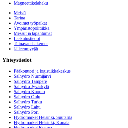
Magneettikelahaku
Meistä
Tarina
Avoimet työpaikat
Ympäristöpolitiikka
Messut ja tapahtumat
Laskutustiedot
Tilinavaushakemus
Jälleenmyyjät
Yhteystiedot
Pääkonttori ja logistiikkakeskus
Salhydro Nurmijärvi
Salhydro Tampere
Salhydro Jyväskylä
Salhydro Kuopio
Salhydro Oulu
Salhydro Turku
Salhydro Lahti
Salhydro Pori
Hydromarket Helsinki, Suutarila
Hydromarket Helsinki, Konala
Hydromarket Kerava