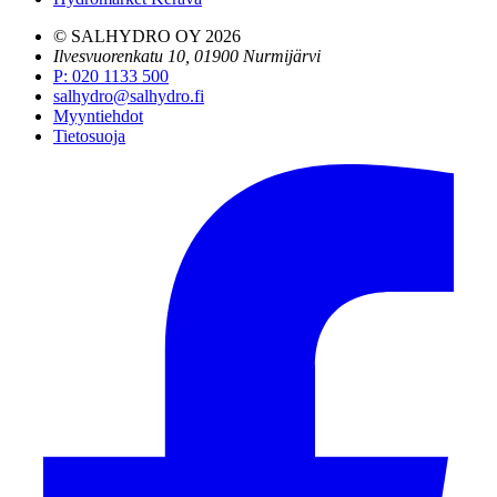
© SALHYDRO OY
2026
Ilvesvuorenkatu 10, 01900 Nurmijärvi
P
:
020 1133 500
salhydro@salhydro.fi
Myyntiehdot
Tietosuoja