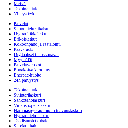
Meistä
Tekninen tuki
Yhteystiedot
Palvelut
Suunnitteluratkaisut
Hydrauliikkaletkut
Erikoisletkut
Kokoonpano ja räätälöinti
Päävarasto
Digitaaliset tilauskanavat
Myymälät
Palveluvarastot
Ennakoiva kartoitus
Enerpac-huolto
24h päivystys
Tekninen tuki
Sylinterilaskuri
Sähköteholaskuri
Virtausnopeuslaskuri
Hammaspyöräpumpun tilavuuslaskuri
Hydrauliteholaskuri
Teollisuusletkuhaku
Suodatinhaku