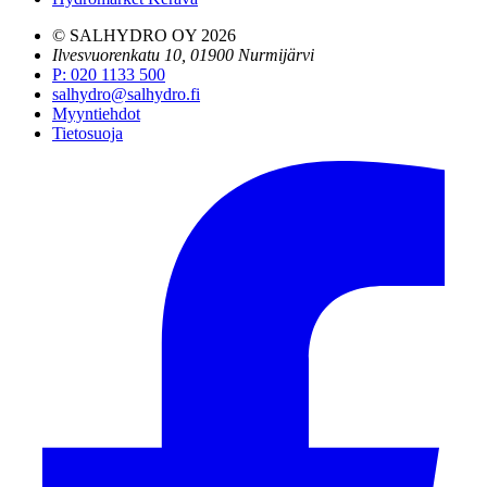
© SALHYDRO OY
2026
Ilvesvuorenkatu 10, 01900 Nurmijärvi
P
:
020 1133 500
salhydro@salhydro.fi
Myyntiehdot
Tietosuoja