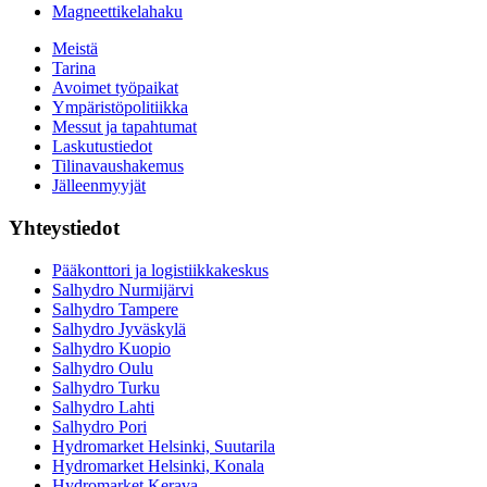
Magneettikelahaku
Meistä
Tarina
Avoimet työpaikat
Ympäristöpolitiikka
Messut ja tapahtumat
Laskutustiedot
Tilinavaushakemus
Jälleenmyyjät
Yhteystiedot
Pääkonttori ja logistiikkakeskus
Salhydro Nurmijärvi
Salhydro Tampere
Salhydro Jyväskylä
Salhydro Kuopio
Salhydro Oulu
Salhydro Turku
Salhydro Lahti
Salhydro Pori
Hydromarket Helsinki, Suutarila
Hydromarket Helsinki, Konala
Hydromarket Kerava