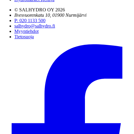
© SALHYDRO OY
2026
Ilvesvuorenkatu 10, 01900 Nurmijärvi
P
:
020 1133 500
salhydro@salhydro.fi
Myyntiehdot
Tietosuoja