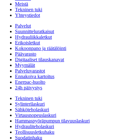
Meistä
Tekninen tuki
Yhteystiedot
Palvelut
Suunnitteluratkaisut
Hydrauliikkaletkut
Erikoisletkut
Kokoonpano ja räätälöinti
Päävarasto
Digitaaliset tilauskanavat
Myymälät
Palveluvarastot
Ennakoiva kartoitus
Enerpac-huolto
24h päivystys
Tekninen tuki
Sylinterilaskuri
Sähköteholaskuri
Virtausnopeuslaskuri
Hammaspyöräpumpun tilavuuslaskuri
Hydrauliteholaskuri
Teollisuusletkuhaku
Suodatinhaku