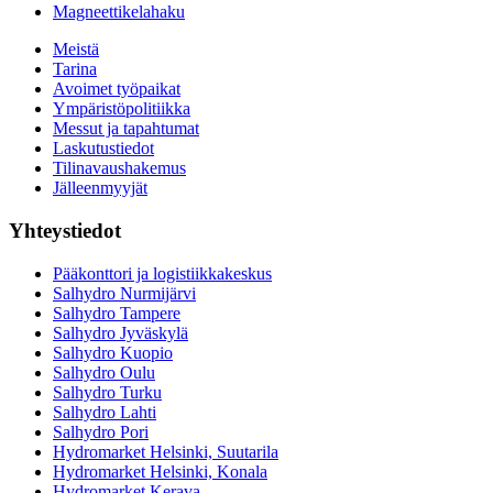
Magneettikelahaku
Meistä
Tarina
Avoimet työpaikat
Ympäristöpolitiikka
Messut ja tapahtumat
Laskutustiedot
Tilinavaushakemus
Jälleenmyyjät
Yhteystiedot
Pääkonttori ja logistiikkakeskus
Salhydro Nurmijärvi
Salhydro Tampere
Salhydro Jyväskylä
Salhydro Kuopio
Salhydro Oulu
Salhydro Turku
Salhydro Lahti
Salhydro Pori
Hydromarket Helsinki, Suutarila
Hydromarket Helsinki, Konala
Hydromarket Kerava