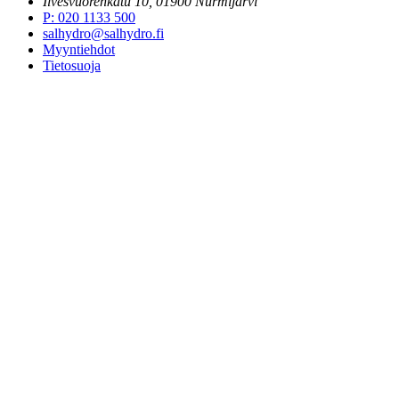
Ilvesvuorenkatu 10, 01900 Nurmijärvi
P
:
020 1133 500
salhydro@salhydro.fi
Myyntiehdot
Tietosuoja