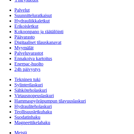
Palvelut
Suunnitteluratkaisut
Hydrauliikkaletkut
Erikoisletkut
Kokoonpano ja räätälöinti
Päävarasto
Digitaaliset tilauskanavat
Myymälät
Palveluvarastot
Ennakoiva kartoitus
Enerpac-huolto
24h päivystys
Tekninen tuki
Sylinterilaskuri
Sähköteholaskuri
Virtausnopeuslaskuri
Hammaspyöräpumpun tilavuuslaskuri
Hydrauliteholaskuri
Teollisuusletkuhaku
Suodatinhaku
Magneettikelahaku
Meistä