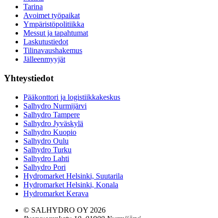
Tarina
Avoimet työpaikat
Ympäristöpolitiikka
Messut ja tapahtumat
Laskutustiedot
Tilinavaushakemus
Jälleenmyyjät
Yhteystiedot
Pääkonttori ja logistiikkakeskus
Salhydro Nurmijärvi
Salhydro Tampere
Salhydro Jyväskylä
Salhydro Kuopio
Salhydro Oulu
Salhydro Turku
Salhydro Lahti
Salhydro Pori
Hydromarket Helsinki, Suutarila
Hydromarket Helsinki, Konala
Hydromarket Kerava
© SALHYDRO OY
2026