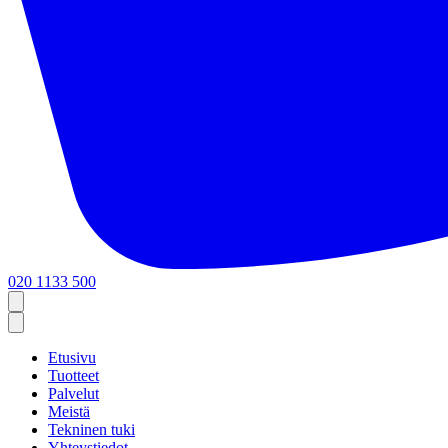
020 1133 500
Etusivu
Tuotteet
Palvelut
Meistä
Tekninen tuki
Yhteystiedot